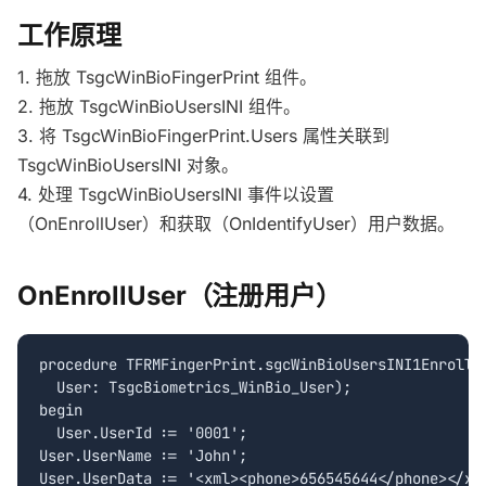
工作原理
1. 拖放 TsgcWinBioFingerPrint 组件。
2. 拖放 TsgcWinBioUsersINI 组件。
3. 将 TsgcWinBioFingerPrint.Users 属性关联到
TsgcWinBioUsersINI 对象。
4. 处理 TsgcWinBioUsersINI 事件以设置
（OnEnrollUser）和获取（OnIdentifyUser）用户数据。
OnEnrollUser（注册用户）
procedure TFRMFingerPrint.sgcWinBioUsersINI1EnrollUs
  User: TsgcBiometrics_WinBio_User);

begin

  User.UserId := '0001';

User.UserName := 'John';

User.UserData := '<xml><phone>656545644</phone></xml