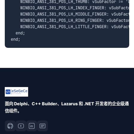
    WINBIO_ANSI_381_POS_LH_THUMB: vSubFactor := 'LH_
    WINBIO_ANSI_381_POS_LH_INDEX_FINGER: vSubFactor 
    WINBIO_ANSI_381_POS_LH_MIDDLE_FINGER: vSubFactor
    WINBIO_ANSI_381_POS_LH_RING_FINGER: vSubFactor :
    WINBIO_ANSI_381_POS_LH_LITTLE_FINGER: vSubFactor
  end;

面向 Delphi、C++ Builder、Lazarus 和 .NET 开发者的企业级通
信组件。