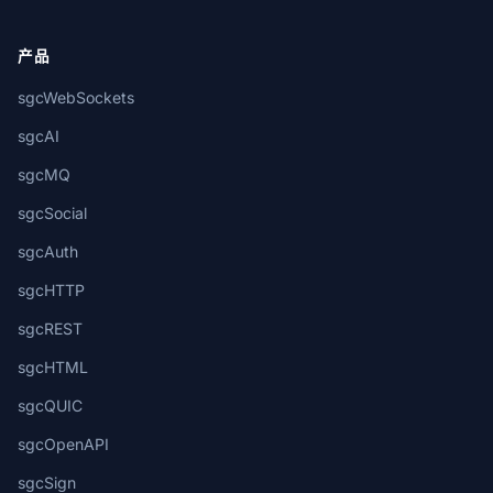
产品
sgcWebSockets
sgcAI
sgcMQ
sgcSocial
sgcAuth
sgcHTTP
sgcREST
sgcHTML
sgcQUIC
sgcOpenAPI
sgcSign