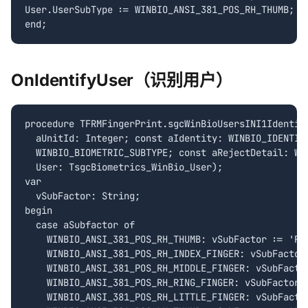
User.UserSubType := WINBIO_ANSI_381_POS_RH_THUMB;

OnIdentifyUser（识别用户）
procedure TFRMFingerPrint.sgcWinBioUsersINI1Identify
  aUnitId: Integer; const aIdentity: WINBIO_IDENTITY
  WINBIO_BIOMETRIC_SUBTYPE; const aRejectDetail: WIN
  User: TsgcBiometrics_WinBio_User);

var

  vSubFactor: String;

begin

  case aSubfactor of

    WINBIO_ANSI_381_POS_RH_THUMB: vSubFactor := 'RH_
    WINBIO_ANSI_381_POS_RH_INDEX_FINGER: vSubFactor 
    WINBIO_ANSI_381_POS_RH_MIDDLE_FINGER: vSubFactor
    WINBIO_ANSI_381_POS_RH_RING_FINGER: vSubFactor :
    WINBIO_ANSI_381_POS_RH_LITTLE_FINGER: vSubFactor