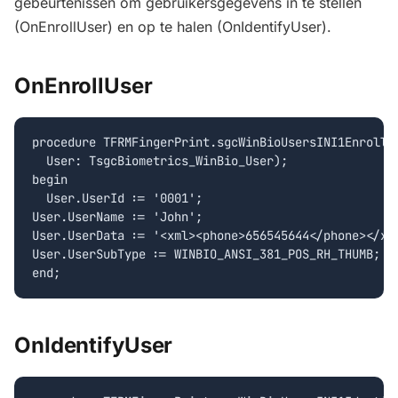
gebeurtenissen om gebruikersgegevens in te stellen
(OnEnrollUser) en op te halen (OnIdentifyUser).
OnEnrollUser
procedure TFRMFingerPrint.sgcWinBioUsersINI1EnrollUs
  User: TsgcBiometrics_WinBio_User);

begin

  User.UserId := '0001';

User.UserName := 'John';

User.UserData := '<xml><phone>656545644</phone></xml
User.UserSubType := WINBIO_ANSI_381_POS_RH_THUMB;

OnIdentifyUser