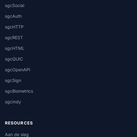
sgcSocial
sgcAuth
sgcHTTP
sgcREST
sgcHTML
sgcQUIC
sgcOpenAPI
sgcSign
sgcBiometrics
sgcIndy
RESOURCES
Aan de slag