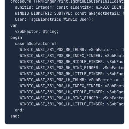
procedure TFRMFingerPrint.sgcWinBioUsersINI1Identify
  aUnitId: Integer; const aIdentity: WINBIO_IDENTITY
  WINBIO_BIOMETRIC_SUBTYPE; const aRejectDetail: WIN
  User: TsgcBiometrics_WinBio_User);

var

  vSubFactor: String;

begin

  case aSubfactor of

    WINBIO_ANSI_381_POS_RH_THUMB: vSubFactor := 'RH_
    WINBIO_ANSI_381_POS_RH_INDEX_FINGER: vSubFactor 
    WINBIO_ANSI_381_POS_RH_MIDDLE_FINGER: vSubFactor
    WINBIO_ANSI_381_POS_RH_RING_FINGER: vSubFactor :
    WINBIO_ANSI_381_POS_RH_LITTLE_FINGER: vSubFactor
    WINBIO_ANSI_381_POS_LH_THUMB: vSubFactor := 'LH_
    WINBIO_ANSI_381_POS_LH_INDEX_FINGER: vSubFactor 
    WINBIO_ANSI_381_POS_LH_MIDDLE_FINGER: vSubFactor
    WINBIO_ANSI_381_POS_LH_RING_FINGER: vSubFactor :
    WINBIO_ANSI_381_POS_LH_LITTLE_FINGER: vSubFactor
  end;
