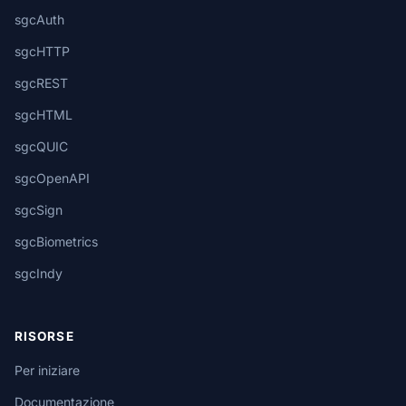
sgcAuth
sgcHTTP
sgcREST
sgcHTML
sgcQUIC
sgcOpenAPI
sgcSign
sgcBiometrics
sgcIndy
RISORSE
Per iniziare
Documentazione