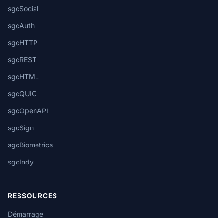
sgcSocial
sgcAuth
sgcHTTP
sgcREST
sgcHTML
sgcQUIC
sgcOpenAPI
sgcSign
sgcBiometrics
sgcIndy
RESSOURCES
Démarrage