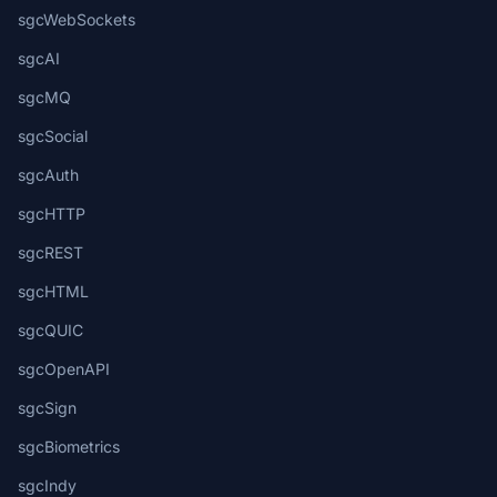
sgcWebSockets
sgcAI
sgcMQ
sgcSocial
sgcAuth
sgcHTTP
sgcREST
sgcHTML
sgcQUIC
sgcOpenAPI
sgcSign
sgcBiometrics
sgcIndy