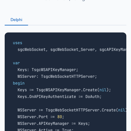
Delphi
uses

  sgcWebSocket, sgcWebSocket_Server, sgcAPIKeyManag
var

  Keys: TsgcWSAPIKeyManager;

begin

  Keys := TsgcWSAPIKeyManager.Create(
nil
);

  Keys.OnAPIKeyAuthenticate := DoAuth;

  WSServer := TsgcWebSocketHTTPServer.Create(
nil
);

  WSServer.Port := 
80
;

  WSServer.APIKeyManager := Keys;
