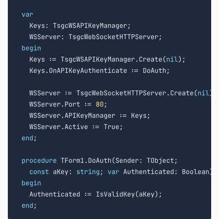
var

  Keys: TsgcWSAPIKeyManager;

begin

  Keys := TsgcWSAPIKeyManager.Create(
nil
);

  Keys.OnAPIKeyAuthenticate := DoAuth;

  WSServer := TsgcWebSocketHTTPServer.Create(
nil
);

  WSServer.Port := 
80
;

  WSServer.APIKeyManager := Keys;

end
;

procedure
 TForm1.DoAuth(Sender: TObject;

const
 aKey: 
string
; 
var
begin
end
;