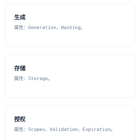
生成
属性：
、
。
Generation
Hashing
存储
属性：
。
Storage
授权
属性：
、
、
。
Scopes
Validation
Expiration