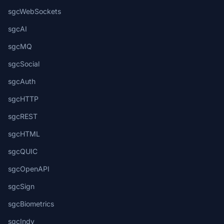
sgcWebSockets
sgcAI
sgcMQ
sgcSocial
sgcAuth
sgcHTTP
sgcREST
sgcHTML
sgcQUIC
sgcOpenAPI
sgcSign
sgcBiometrics
sgcIndy