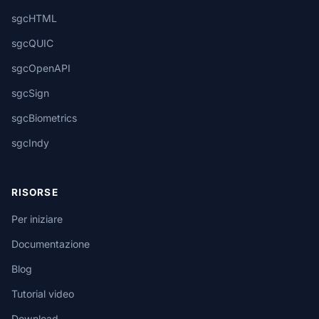
sgcHTML
sgcQUIC
sgcOpenAPI
sgcSign
sgcBiometrics
sgcIndy
RISORSE
Per iniziare
Documentazione
Blog
Tutorial video
Download