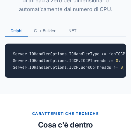
di thread a zero per dimensionarlo
automaticamente dal numero di CPU.
Delphi
C++ Builder
.NET
Server.IOHandlerOptions.IOHandlerType := iohIOCP;

Server.IOHandlerOptions.IOCP.IOCPThreads := 
0
;

Server.IOHandlerOptions.IOCP.WorkOpThreads := 
0
;
CARATTERISTICHE TECNICHE
Cosa c'è dentro