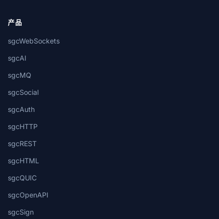
产品
sgcWebSockets
sgcAI
sgcMQ
sgcSocial
sgcAuth
sgcHTTP
sgcREST
sgcHTML
sgcQUIC
sgcOpenAPI
sgcSign