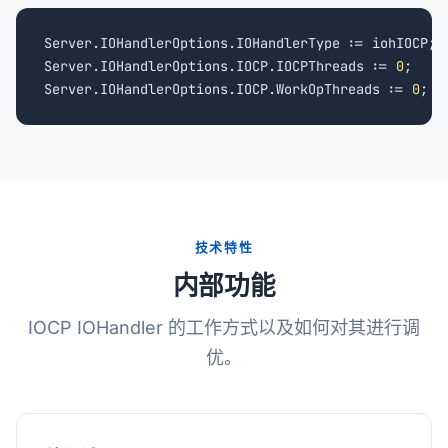
Server.IOHandlerOptions.IOHandlerType := iohIOCP;

Server.IOHandlerOptions.IOCP.IOCPThreads := 
0
;

Server.IOHandlerOptions.IOCP.WorkOpThreads := 
0
;
技术特性
内部功能
IOCP IOHandler 的工作方式以及如何对其进行调
优。