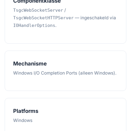
Componentklasse
/
TsgcWebSocketServer
— ingeschakeld via
TsgcWebSocketHTTPServer
.
IOHandlerOptions
Mechanisme
Windows I/O Completion Ports (alleen Windows).
Platforms
Windows