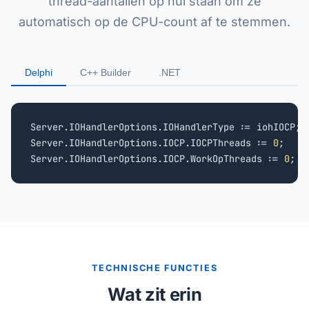
thread-aantallen op nul staan om ze
automatisch op de CPU-count af te stemmen.
Delphi
C++ Builder
.NET
Server.IOHandlerOptions.IOHandlerType := iohIOCP;

Server.IOHandlerOptions.IOCP.IOCPThreads := 
0
;

Server.IOHandlerOptions.IOCP.WorkOpThreads := 
0
;
TECHNISCHE FUNCTIES
Wat zit erin