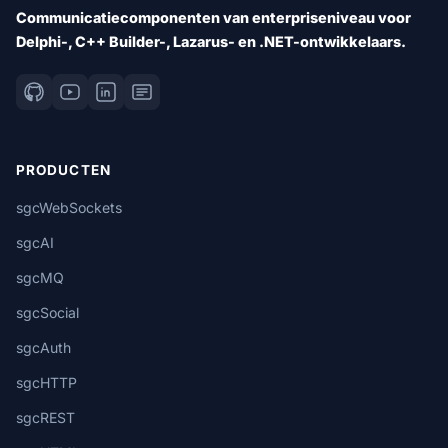
Communicatiecomponenten van enterpriseniveau voor
Delphi-, C++ Builder-, Lazarus- en .NET-ontwikkelaars.
PRODUCTEN
sgcWebSockets
sgcAI
sgcMQ
sgcSocial
sgcAuth
sgcHTTP
sgcREST