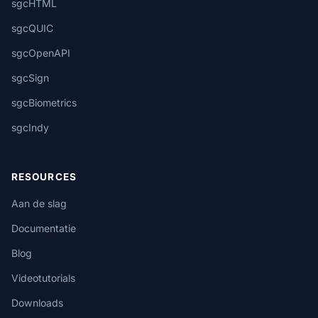
sgcHTML
sgcQUIC
sgcOpenAPI
sgcSign
sgcBiometrics
sgcIndy
RESOURCES
Aan de slag
Documentatie
Blog
Videotutorials
Downloads