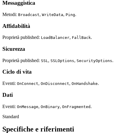
Messaggistica
Metodi:
,
,
.
Broadcast
WriteData
Ping
Affidabilità
Proprietà published:
,
.
LoadBalancer
FallBack
Sicurezza
Proprietà published:
,
,
.
SSL
SSLOptions
SecurityOptions
Ciclo di vita
Eventi:
,
,
.
OnConnect
OnDisconnect
OnHandshake
Dati
Eventi:
,
,
.
OnMessage
OnBinary
OnFragmented
Standard
Specifiche e riferimenti