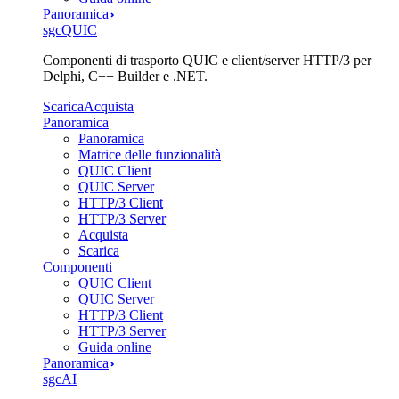
Panoramica
sgcQUIC
Componenti di trasporto QUIC e client/server HTTP/3 per
Delphi, C++ Builder e .NET.
Scarica
Acquista
Panoramica
Panoramica
Matrice delle funzionalità
QUIC Client
QUIC Server
HTTP/3 Client
HTTP/3 Server
Acquista
Scarica
Componenti
QUIC Client
QUIC Server
HTTP/3 Client
HTTP/3 Server
Guida online
Panoramica
sgcAI