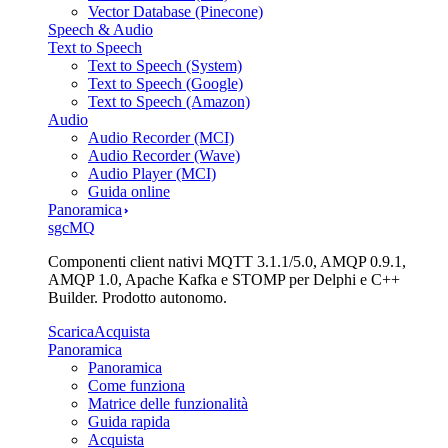
Vector Database (Pinecone)
Speech & Audio
Text to Speech
Text to Speech (System)
Text to Speech (Google)
Text to Speech (Amazon)
Audio
Audio Recorder (MCI)
Audio Recorder (Wave)
Audio Player (MCI)
Guida online
Panoramica
sgcMQ
Componenti client nativi MQTT 3.1.1/5.0, AMQP 0.9.1,
AMQP 1.0, Apache Kafka e STOMP per Delphi e C++
Builder. Prodotto autonomo.
Scarica
Acquista
Panoramica
Panoramica
Come funziona
Matrice delle funzionalità
Guida rapida
Acquista