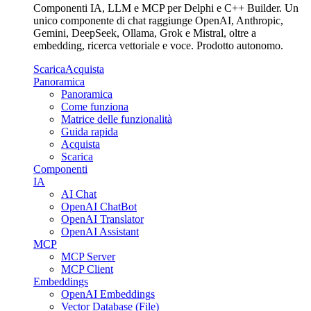
Componenti IA, LLM e MCP per Delphi e C++ Builder. Un
unico componente di chat raggiunge OpenAI, Anthropic,
Gemini, DeepSeek, Ollama, Grok e Mistral, oltre a
embedding, ricerca vettoriale e voce. Prodotto autonomo.
Scarica
Acquista
Panoramica
Panoramica
Come funziona
Matrice delle funzionalità
Guida rapida
Acquista
Scarica
Componenti
IA
AI Chat
OpenAI ChatBot
OpenAI Translator
OpenAI Assistant
MCP
MCP Server
MCP Client
Embeddings
OpenAI Embeddings
Vector Database (File)