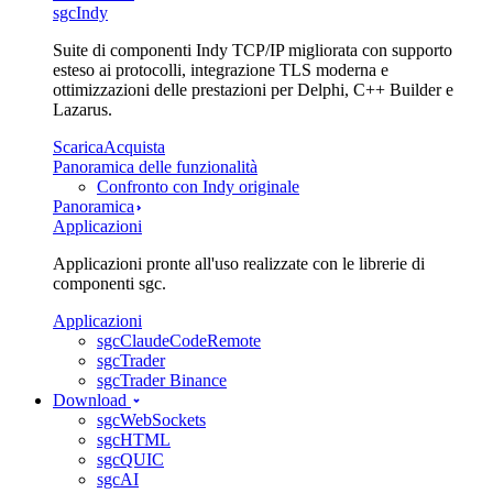
sgcIndy
Suite di componenti Indy TCP/IP migliorata con supporto
esteso ai protocolli, integrazione TLS moderna e
ottimizzazioni delle prestazioni per Delphi, C++ Builder e
Lazarus.
Scarica
Acquista
Panoramica delle funzionalità
Confronto con Indy originale
Panoramica
Applicazioni
Applicazioni pronte all'uso realizzate con le librerie di
componenti sgc.
Applicazioni
sgcClaudeCodeRemote
sgcTrader
sgcTrader Binance
Download
sgcWebSockets
sgcHTML
sgcQUIC
sgcAI