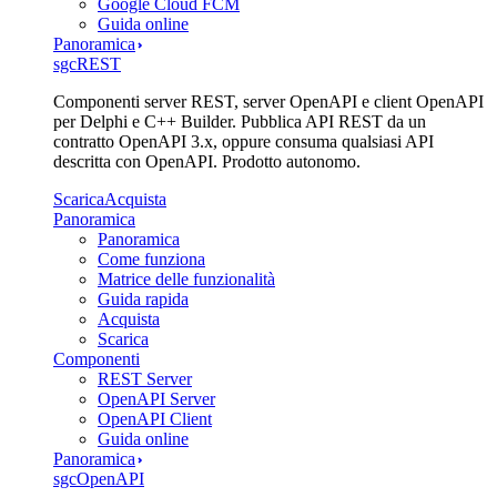
Google Cloud FCM
Guida online
Panoramica
sgcREST
Componenti server REST, server OpenAPI e client OpenAPI
per Delphi e C++ Builder. Pubblica API REST da un
contratto OpenAPI 3.x, oppure consuma qualsiasi API
descritta con OpenAPI. Prodotto autonomo.
Scarica
Acquista
Panoramica
Panoramica
Come funziona
Matrice delle funzionalità
Guida rapida
Acquista
Scarica
Componenti
REST Server
OpenAPI Server
OpenAPI Client
Guida online
Panoramica
sgcOpenAPI