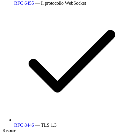
RFC 6455
— Il protocollo WebSocket
RFC 8446
— TLS 1.3
Risorse