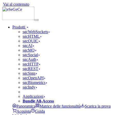
Vai al contenuto
Prodotti
sgcWebSockets
sgcHTML
sgcQUIC
sgcAI
sgcMQ
sgcSocial
sgcAuth
sgcHTTP
sgcREST
sgcSign
sgcOpenAPI
sgcBiometrics
sgcIndy
Applicazioni
Bundle All-Access
Panoramica
Matrice delle funzionalità
Scarica la prova
Acquista
Guida