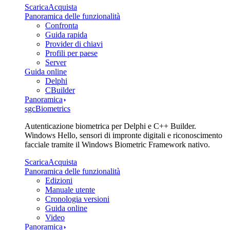
Scarica
Acquista
Panoramica delle funzionalità
Confronta
Guida rapida
Provider di chiavi
Profili per paese
Server
Guida online
Delphi
CBuilder
Panoramica
sgcBiometrics
Autenticazione biometrica per Delphi e C++ Builder.
Windows Hello, sensori di impronte digitali e riconoscimento
facciale tramite il Windows Biometric Framework nativo.
Scarica
Acquista
Panoramica delle funzionalità
Edizioni
Manuale utente
Cronologia versioni
Guida online
Video
Panoramica