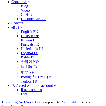
Comunità
Blog
Video
GitHub
Documentazione
Contatti
IT
English
EN
Deutsch
DE
Italiano
IT
Français
FR
Nederlands
NL
Español
ES
Polski
PL
한국어
KO
日本語
JA
中文
ZH
Português (Brasil)
BR
Türkçe
TR
Accedi
Il mio account
Il mio account
Esci
Home
›
sgcWebSockets
›
Componenti
›
Scalabilità
›
Server