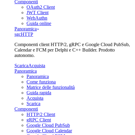
Componenti
OAuth2 Client
JWT Client
WebAuthn
Guida online
Panoramica
sgcHTTP
Componenti client HTTP/2, gRPC e Google Cloud PubSub,
Calendar e FCM per Delphi e C++ Builder. Prodotto
autonomo.
Scarica
Acquista
Panoramica
Panoramica
Come funziona
Matrice delle funzionalità
Guida rapida
Acquista
Scarica
Componenti
HTTP/2 Client
gRPC Client
Google Cloud PubSub
Google Cloud Calendar