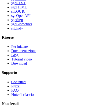
sgcREST
sgcHTML
sgcQUIC
sgcOpenAPI
sgcSign
sgcBiometrics
sgcIndy
Risorse
Per iniziare
Documentazione
Blog
Tutorial video
Download
Supporto
Contattaci
Prezzi
FAQ
Note di rilascio
Note legali