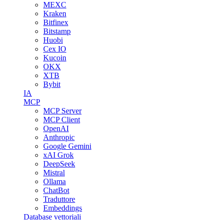
MEXC
Kraken
Bitfinex
Bitstamp
Huobi
Cex IO
Kucoin
OKX
XTB
Bybit
IA
MCP
MCP Server
MCP Client
OpenAI
Anthropic
Google Gemini
xAI Grok
DeepSeek
Mistral
Ollama
ChatBot
Traduttore
Embeddings
Database vettoriali