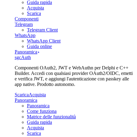
Guida rapida
Acquista
Scarica
Componenti
Telegram
Telegram Client
WhatsApp
WhatsApp Client
Guida online
Panoramica
sgcAuth
Componenti OAuth2, JWT e WebAuthn per Delphi e C++
Builder. Accedi con qualsiasi provider OAuth2/OIDC, emetti
e verifica JWT, e aggiungi l'autenticazione con passkey alle
app native. Prodotto autonomo.
Scarica
Acquista
Panoramica
Panoramica
Come funziona
Matrice delle funzionalità
Guida rapida
Acquista
Scarica