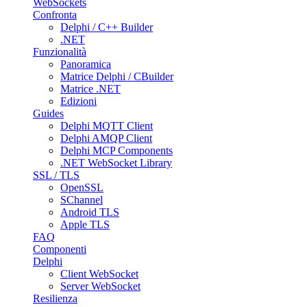
WebSockets
Confronta
Delphi / C++ Builder
.NET
Funzionalità
Panoramica
Matrice Delphi / CBuilder
Matrice .NET
Edizioni
Guides
Delphi MQTT Client
Delphi AMQP Client
Delphi MCP Components
.NET WebSocket Library
SSL / TLS
OpenSSL
SChannel
Android TLS
Apple TLS
FAQ
Componenti
Delphi
Client WebSocket
Server WebSocket
Resilienza