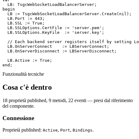
begin

  LB := TsgcWebSocketLoadBalancerServer.Create(
nil
);

  LB.Port := 
443
;

  LB.SSL := True;

  LB.SSLOptions.CertFile := 
'server.pem'
;

  LB.SSLOptions.KeyFile  := 
'server.key'
;

// Each backend server registers itself by setting Lo
  LB.OnServerConnect    := LBServerConnect;

  LB.OnServerDisconnect := LBServerDisconnect;

end
;
Funzionalità tecniche
Cosa c'è dentro
18 proprietà published, 9 metodi, 22 eventi — presi dal riferimento
del componente.
Connessione
Proprietà published:
,
,
.
Active
Port
Bindings