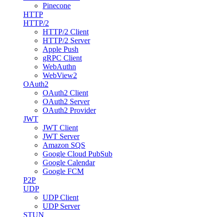
Pinecone
HTTP
HTTP/2
HTTP/2 Client
HTTP/2 Server
Apple Push
gRPC Client
WebAuthn
WebView2
OAuth2
OAuth2 Client
OAuth2 Server
OAuth2 Provider
JWT
JWT Client
JWT Server
Amazon SQS
Google Cloud PubSub
Google Calendar
Google FCM
P2P
UDP
UDP Client
UDP Server
STUN