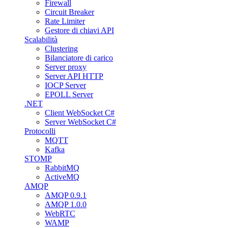
Firewall
Circuit Breaker
Rate Limiter
Gestore di chiavi API
Scalabilità
Clustering
Bilanciatore di carico
Server proxy
Server API HTTP
IOCP Server
EPOLL Server
.NET
Client WebSocket C#
Server WebSocket C#
Protocolli
MQTT
Kafka
STOMP
RabbitMQ
ActiveMQ
AMQP
AMQP 0.9.1
AMQP 1.0.0
WebRTC
WAMP