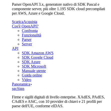
Parser OpenAPI 3.x, generatore nativo di SDK Pascal e
componente server, più oltre 1.195 SDK cloud precompilati
per AWS, Azure e Google Cloud.
Scarica
Acquista
Cos'è OpenAPI?
Confronta
Funzionalità
Parser
Server
API
SDK Amazon AWS
SDK Google Cloud
SDK Azure
SDK Microsoft
Manuale utente
Guida online
Video
Panoramica
sgcSign
Firme e sigilli digitali di livello enterprise. XAdES, PAdES,
CAdES e ASiC, con 10 provider di chiavi e 21 profili per
paese dell'UE, conforme eIDAS.