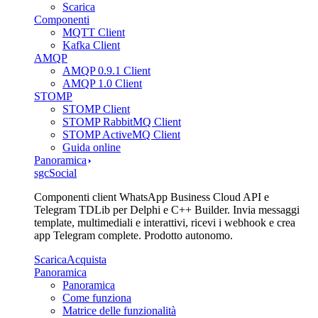
Scarica
Componenti
MQTT Client
Kafka Client
AMQP
AMQP 0.9.1 Client
AMQP 1.0 Client
STOMP
STOMP Client
STOMP RabbitMQ Client
STOMP ActiveMQ Client
Guida online
Panoramica
sgcSocial
Componenti client WhatsApp Business Cloud API e
Telegram TDLib per Delphi e C++ Builder. Invia messaggi
template, multimediali e interattivi, ricevi i webhook e crea
app Telegram complete. Prodotto autonomo.
Scarica
Acquista
Panoramica
Panoramica
Come funziona
Matrice delle funzionalità