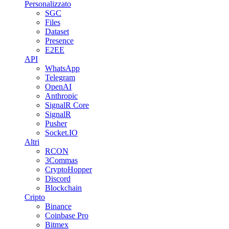
Personalizzato
SGC
Files
Dataset
Presence
E2EE
API
WhatsApp
Telegram
OpenAI
Anthropic
SignalR Core
SignalR
Pusher
Socket.IO
Altri
RCON
3Commas
CryptoHopper
Discord
Blockchain
Cripto
Binance
Coinbase Pro
Bitmex