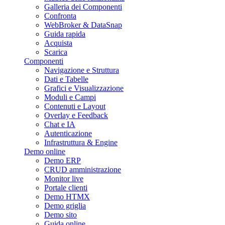
Galleria dei Componenti
Confronta
WebBroker & DataSnap
Guida rapida
Acquista
Scarica
Componenti
Navigazione e Struttura
Dati e Tabelle
Grafici e Visualizzazione
Moduli e Campi
Contenuti e Layout
Overlay e Feedback
Chat e IA
Autenticazione
Infrastruttura & Engine
Demo online
Demo ERP
CRUD amministrazione
Monitor live
Portale clienti
Demo HTMX
Demo griglia
Demo sito
Guida online