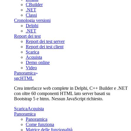
CBuilder
.NET
Classi
Cronologia versioni
Delphi
.NET
Report dei test
Report dei test server
Report dei test client
Scarica
Acquista
Demo online
Video
Panoramica
sgcHTML
Crea interfacce web complete in Delphi, C++ Builder e .NET
con oltre 60 componenti HTML lato server basati su
Bootstrap 5 e htmx. Nessun JavaScript richiesto.
Scarica
Acquista
Panoramica
Panoramica
Come funziona
Matrice delle funzionalità