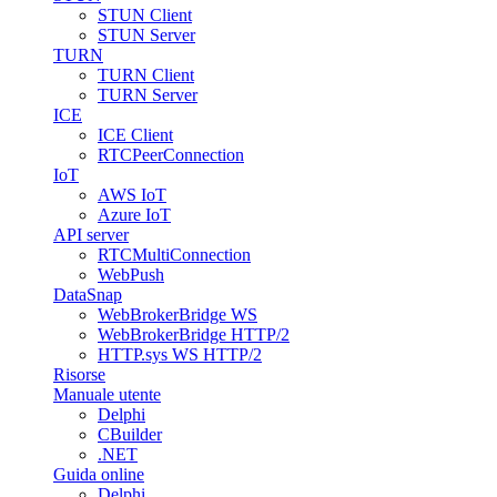
STUN Client
STUN Server
TURN
TURN Client
TURN Server
ICE
ICE Client
RTCPeerConnection
IoT
AWS IoT
Azure IoT
API server
RTCMultiConnection
WebPush
DataSnap
WebBrokerBridge WS
WebBrokerBridge HTTP/2
HTTP.sys WS HTTP/2
Risorse
Manuale utente
Delphi
CBuilder
.NET
Guida online
Delphi