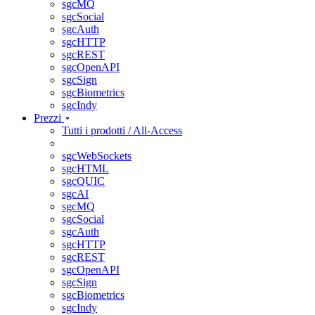
sgcMQ
sgcSocial
sgcAuth
sgcHTTP
sgcREST
sgcOpenAPI
sgcSign
sgcBiometrics
sgcIndy
Prezzi
Tutti i prodotti / All-Access
sgcWebSockets
sgcHTML
sgcQUIC
sgcAI
sgcMQ
sgcSocial
sgcAuth
sgcHTTP
sgcREST
sgcOpenAPI
sgcSign
sgcBiometrics
sgcIndy