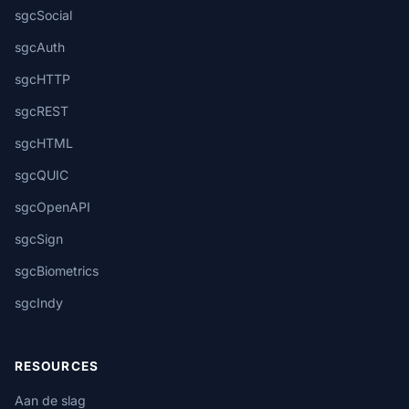
sgcSocial
sgcAuth
sgcHTTP
sgcREST
sgcHTML
sgcQUIC
sgcOpenAPI
sgcSign
sgcBiometrics
sgcIndy
RESOURCES
Aan de slag