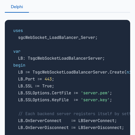
Delphi
uses

  sgcWebSocket_LoadBalancer_Server;

var
begin

  LB := TsgcWebSocketLoadBalancerServer.Create(
nil
  LB.Port := 
443
;

  LB.SSL := True;

  LB.SSLOptions.CertFile := 
'server.pem'
;

  LB.SSLOptions.KeyFile  := 
'server.key'
;

// Each backend server registers itself by setti
  LB.OnServerConnect    := LBServerConnect;

  LB.OnServerDisconnect := LBServerDisconnect;
