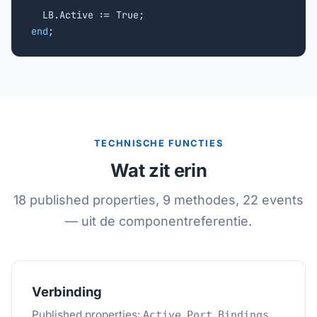
end
;
TECHNISCHE FUNCTIES
Wat zit erin
18 published properties, 9 methodes, 22 events
— uit de componentreferentie.
Verbinding
Published properties:
,
,
.
Active
Port
Bindings