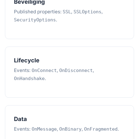
Beveiliging
Published properties:
,
,
SSL
SSLOptions
.
SecurityOptions
Lifecycle
Events:
,
,
OnConnect
OnDisconnect
.
OnHandshake
Data
Events:
,
,
.
OnMessage
OnBinary
OnFragmented