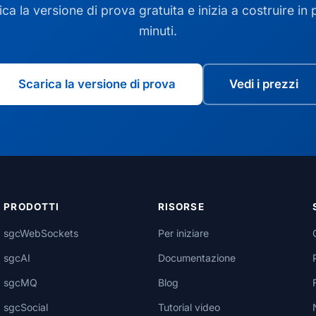
ica la versione di prova gratuita e inizia a costruire in 
minuti.
Scarica la versione di prova
Vedi i prezzi
PRODOTTI
RISORSE
sgcWebSockets
Per iniziare
sgcAI
Documentazione
sgcMQ
Blog
sgcSocial
Tutorial video