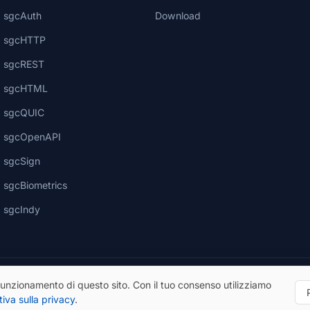
sgcAuth
Download
sgcHTTP
sgcREST
sgcHTML
sgcQUIC
sgcOpenAPI
sgcSign
sgcBiometrics
sgcIndy
funzionamento di questo sito. Con il tuo consenso utilizziamo
tiva sulla privacy
.