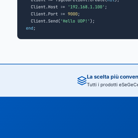
  Client.Host := 
'192.168.1.100'
;

  Client.Port := 
9000
;

  Client.Send(
'Hello UDP!'
end
;
La scelta più conve
Tutti i prodotti eSeGeC