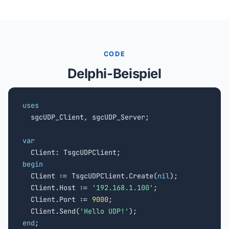
CODE
Delphi-Beispiel
uses

  sgcUDP_Client, sgcUDP_Server;

var
begin

  Client := TsgcUDPClient.Create(
nil
);

  Client.Host := 
'192.168.1.100'
;

  Client.Port := 
9000
;

  Client.Send(
'Hello UDP!'
end
;