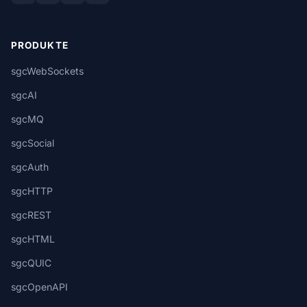
PRODUKTE
sgcWebSockets
sgcAI
sgcMQ
sgcSocial
sgcAuth
sgcHTTP
sgcREST
sgcHTML
sgcQUIC
sgcOpenAPI