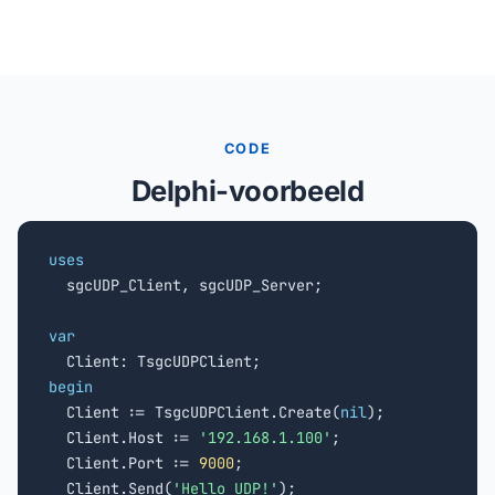
CODE
Delphi-voorbeeld
uses

  sgcUDP_Client, sgcUDP_Server;

var
begin

  Client := TsgcUDPClient.Create(
nil
);

  Client.Host := 
'192.168.1.100'
;

  Client.Port := 
9000
;

  Client.Send(
'Hello UDP!'