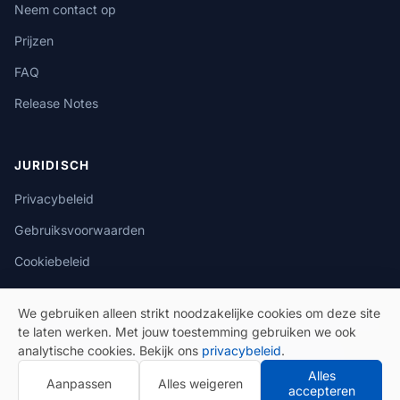
Neem contact op
Prijzen
FAQ
Release Notes
JURIDISCH
Privacybeleid
Gebruiksvoorwaarden
Cookiebeleid
We gebruiken alleen strikt noodzakelijke cookies om deze site
te laten werken. Met jouw toestemming gebruiken we ook
analytische cookies. Bekijk ons
privacybeleid
.
© 2026 eSeGeCe. Alle rechten voorbehouden.
Alles
Aanpassen
Alles weigeren
Privacybeleid
Gebruiksvoorwaarden
accepteren