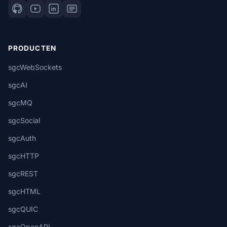
PRODUCTEN
sgcWebSockets
sgcAI
sgcMQ
sgcSocial
sgcAuth
sgcHTTP
sgcREST
sgcHTML
sgcQUIC
sgcOpenAPI