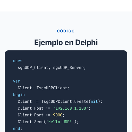
CÓDIGO
Ejemplo en Delphi
uses

  sgcUDP_Client, sgcUDP_Server;

var
begin

  Client := TsgcUDPClient.Create(
nil
);

  Client.Host := 
'192.168.1.100'
;

  Client.Port := 
9000
;

  Client.Send(
'Hello UDP!'
end
;