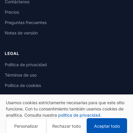
Contáctanos
Precios
Preguntas frecuentes
Notas de versión
LEGAL
Política de privacidad
Términos de uso
Política de cookies
Usamos cookies estrictamente necesarias para que este sitio
funcione. Con tu consentimiento también usamos cookies de
analítica. Consulta nuestra
política de privacidad
.
© 2026 eSeGeCe. Todos los derechos reservados.
Personalizar
Rechazar todo
Aceptar todo
Política de privacidad
Términos de uso