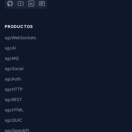
PRODUCTOS
sgcWebSockets
sgcAI
sgcMQ
sgcSocial
sgcAuth
sgcHTTP
sgcREST
sgcHTML
sgcQUIC
sgcOpenAPI