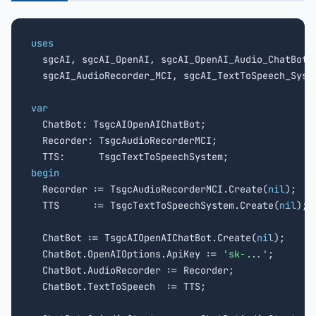
uses

  sgcAI, sgcAI_OpenAI, sgcAI_OpenAI_Audio_ChatBot,

  sgcAI_AudioRecorder_MCI, sgcAI_TextToSpeech_Syste
var

  ChatBot: TsgcAIOpenAIChatBot;

  Recorder: TsgcAudioRecorderMCI;

begin

  Recorder := TsgcAudioRecorderMCI.Create(
nil
);

  TTS      := TsgcTextToSpeechSystem.Create(
nil
);

  ChatBot := TsgcAIOpenAIChatBot.Create(
nil
);

  ChatBot.OpenAIOptions.ApiKey := 
'sk-...'
;

  ChatBot.AudioRecorder := Recorder;

  ChatBot.TextToSpeech  := TTS;
