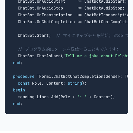
  ChatBot.OnAudioStart     := ChatBotAudioStart;

  ChatBot.OnAudioStop      := ChatBotAudioStop;

  ChatBot.OnTranscription  := ChatBotTranscription;
  ChatBot.OnChatCompletion := ChatBotChatCompletion
  ChatBot.Start;  
// マイクキャプチャを開始; Stop で
// プログラム的にターンを送信することもできます:
  ChatBot.ChatAsUser(
'Tell me a joke about Delphi'
end
;

procedure
 TForm1.ChatBotChatCompletion(Sender: TObj
const
 Role, Content: 
string
begin

  memoLog.Lines.Add(Role + 
': '
end
;