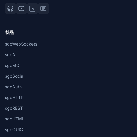
製品
sgcWebSockets
sgcAI
sgcMQ
sgcSocial
sgcAuth
sgcHTTP
sgcREST
sgcHTML
sgcQUIC