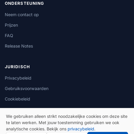
ONDERSTEUNING
Neem contact op
Prijzen
FAQ
Release Notes
JURIDISCH
Privacybeleid
Gebruiksvoorwaarden
Cookiebeleid
We gebruiken alleen strikt noodzakelijke cookies om deze site
te laten werken. Met jouw toestemming gebruiken we ook
analytische cookies. Bekijk ons
privacybeleid
.
© 2026 eSeGeCe. Alle rechten voorbehouden.