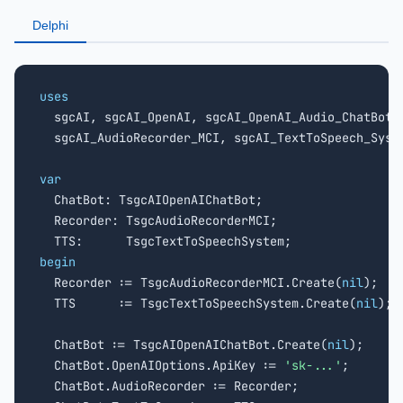
Delphi
uses

  sgcAI, sgcAI_OpenAI, sgcAI_OpenAI_Audio_ChatBot,

  sgcAI_AudioRecorder_MCI, sgcAI_TextToSpeech_Syste
var

  ChatBot: TsgcAIOpenAIChatBot;

  Recorder: TsgcAudioRecorderMCI;

begin

  Recorder := TsgcAudioRecorderMCI.Create(
nil
);

  TTS      := TsgcTextToSpeechSystem.Create(
nil
);

  ChatBot := TsgcAIOpenAIChatBot.Create(
nil
);

  ChatBot.OpenAIOptions.ApiKey := 
'sk-...'
;

  ChatBot.AudioRecorder := Recorder;
