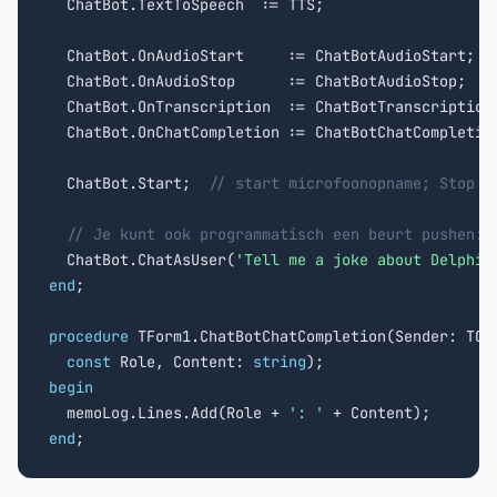
  ChatBot.TextToSpeech  := TTS;

  ChatBot.OnAudioStart     := ChatBotAudioStart;

  ChatBot.OnAudioStop      := ChatBotAudioStop;

  ChatBot.OnTranscription  := ChatBotTranscription;
  ChatBot.OnChatCompletion := ChatBotChatCompletion
  ChatBot.Start;  
// start microfoonopname; Stop b
// Je kunt ook programmatisch een beurt pushen:
  ChatBot.ChatAsUser(
'Tell me a joke about Delphi'
end
;

procedure
 TForm1.ChatBotChatCompletion(Sender: TObj
const
 Role, Content: 
string
begin

  memoLog.Lines.Add(Role + 
': '
end
;