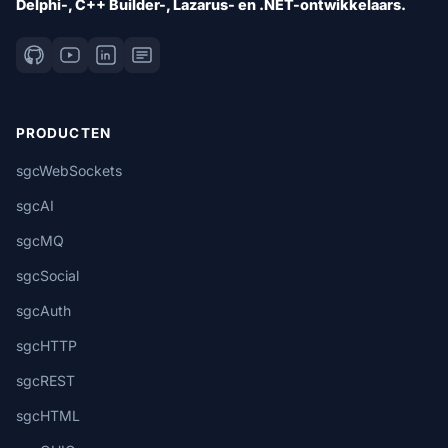
Delphi-, C++ Builder-, Lazarus- en .NET-ontwikkelaars.
PRODUCTEN
sgcWebSockets
sgcAI
sgcMQ
sgcSocial
sgcAuth
sgcHTTP
sgcREST
sgcHTML