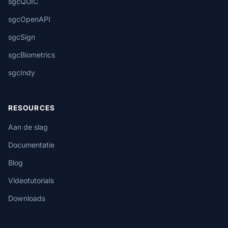
sgcQUIC
sgcOpenAPI
sgcSign
sgcBiometrics
sgcIndy
RESOURCES
Aan de slag
Documentatie
Blog
Videotutorials
Downloads