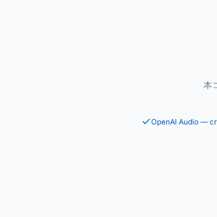
本
OpenAI Audio — cr