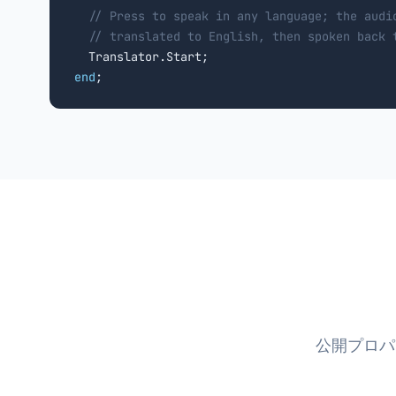
// Press to speak in any language; the audi
// translated to English, then spoken back 
end
;
公開プロパテ