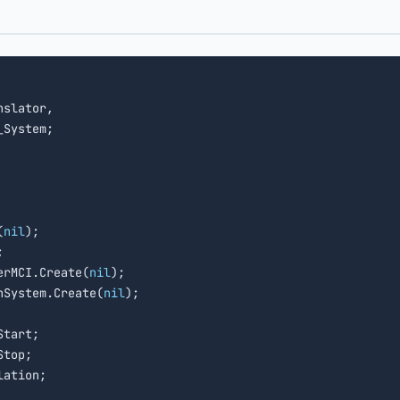
slator,

System;

(
nil
);



erMCI.Create(
nil
);

hSystem.Create(
nil
);

tart;

top;

ation;
