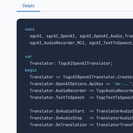
Delphi
uses

  sgcAI, sgcAI_OpenAI, sgcAI_OpenAI_Audio_Tran
  sgcAI_AudioRecorder_MCI, sgcAI_TextToSpeech_
var
begin

  Translator := TsgcAIOpenAITranslator.Create
  Translator.OpenAIOptions.ApiKey := 
'sk-...'
;
  Translator.AudioRecorder := TsgcAudioRecord
  Translator.TextToSpeech  := TsgcTextToSpeec
  Translator.OnAudioStart  := TranslatorAudioS
  Translator.OnAudioStop   := TranslatorAudioS
  Translator.OnTranslation := TranslatorTransl