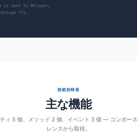
o is sent to Whisper,
through TTS.
技術的特長
主な機能
ィ 5 個、メソッド 2 個、イベント 3 個 — コンポ
レンスから取得。