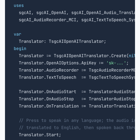
uses

  sgcAI, sgcAI_OpenAI, sgcAI_OpenAI_Audio_Translato
  sgcAI_AudioRecorder_MCI, sgcAI_TextToSpeech_Syste
var
begin

  Translator := TsgcAIOpenAITranslator.Create(
nil
);
  Translator.OpenAIOptions.ApiKey := 
'sk-...'
;

  Translator.AudioRecorder := TsgcAudioRecorderMCI
  Translator.TextToSpeech  := TsgcTextToSpeechSyst
  Translator.OnAudioStart  := TranslatorAudioStart;
  Translator.OnAudioStop   := TranslatorAudioStop;

  Translator.OnTranslation := TranslatorTranslation
// Press to speak in any language; the audio is 
// translated to English, then spoken back throu