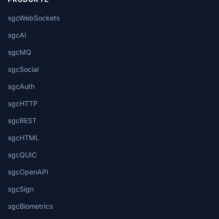
sgcWebSockets
sgcAI
sgcMQ
sgcSocial
sgcAuth
sgcHTTP
sgcREST
sgcHTML
sgcQUIC
sgcOpenAPI
sgcSign
sgcBiometrics