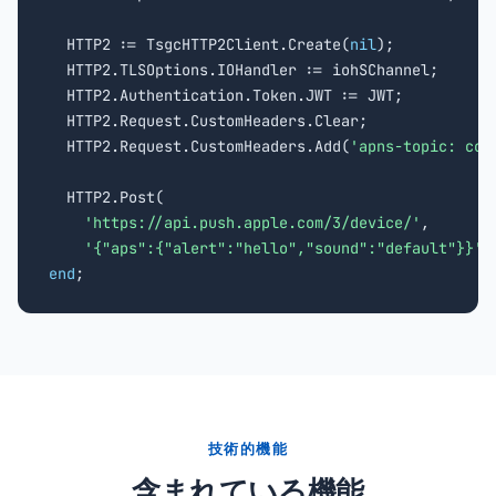
  HTTP2 := TsgcHTTP2Client.Create(
nil
);

  HTTP2.TLSOptions.IOHandler := iohSChannel;

  HTTP2.Authentication.Token.JWT := JWT;

  HTTP2.Request.CustomHeaders.Clear;

  HTTP2.Request.CustomHeaders.Add(
'apns-topic: com
  HTTP2.Post(

'https://api.push.apple.com/3/device/
'
,

'{"aps":{"alert":"hello","sound":"default"}}'
end
;
技術的機能
含まれている機能