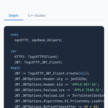
Delphi
C++ Builder
uses

  sgcHTTP, sgcBase_Helpers;

var

  HTTP2: TsgcHTTP2Client;

begin

  JWT := TsgcHTTP_JWT_Client.Create(
nil
);

  JWT.JWTOptions.Header.alg := jwtES256;

  JWT.JWTOptions.Header.kid := 
'APPLE-KEY-ID'
;

  JWT.JWTOptions.Payload.iss := 
'APPLE-TEAM-ID'
;

  JWT.JWTOptions.Payload.iat := StrToInt64(GetDateT
  JWT.JWTOptions.Algorithms.ES.PrivateKey.LoadFrom
  JWT.JWTOptions.RefreshTokenAfter := 
40 * 60
;
