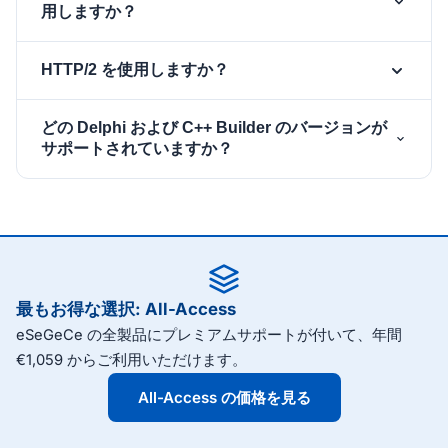
（ES256 トークン生成）を
TsgcHTTP_JWT_Client
用しますか？
ペアにします。JWT クライアントに APNs のキー
ID、チーム ID、
秘密鍵を設定し、
.p8
両方です。トークンベース認証では、
HTTP/2 を使用しますか？
にリンクし
HTTP2.Authentication.Token.JWT
が Apple の
TsgcHTTP_JWT_Client
AuthKey_*.p8
て、
ヘッダーを設定し、JSON ペイロー
キーから ES256 JWT を生成し、自動的に更新します
apns-topic
はい。
は、廃止されたバイナリプ
TsgcHTTP2Client
どの Delphi および C++ Builder のバージョンが
ドを
（Apple は 1 時間以内のローテーションを期待しま
ロトコルに代わる APNs HTTP/2 API を扱います。単
サポートされていますか？
https://api.push.apple.com/3/device/<token>
す）。レガシーな証明書認証では、
一の TLS 接続で、HTTP/2 ストリームを介して毎分数
に POST します。
と
を設定し、
TLSOptions.CertFile
Password
千件のプッシュを多重化し、呼び出しごとに
sgcWebSockets は Delphi 7 から最新の Delphi リリ
をクリアすること
Authentication.Token.JWT
を読み取って配信結果を確認しま
Response.Status
ースまで、および対応する C++ Builder のバージョン
で、TLS ハンドシェイクが接続を認証します。
す。TLS は Windows SChannel（
）ま
iohSChannel
を、Windows、macOS、Linux、iOS、Android でサ
たは OpenSSL（
）を通じて実行されま
ポートします。無料体験版をダウンロードして、ご自
iohOpenSSL
す。
身のプロジェクトに Apple Push Notifications を統合
最もお得な選択: All-Access
してください。
eSeGeCe の全製品にプレミアムサポートが付いて、年間
€1,059 からご利用いただけます。
All-Access の価格を見る