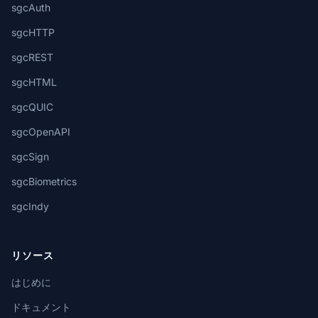
sgcAuth
sgcHTTP
sgcREST
sgcHTML
sgcQUIC
sgcOpenAPI
sgcSign
sgcBiometrics
sgcIndy
リソース
はじめに
ドキュメント