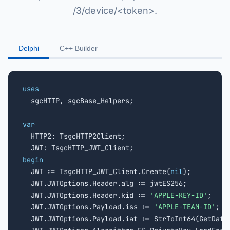
/3/device/<token>.
Delphi
C++ Builder
uses

  sgcHTTP, sgcBase_Helpers;

var

  HTTP2: TsgcHTTP2Client;

begin

  JWT := TsgcHTTP_JWT_Client.Create(
nil
);

  JWT.JWTOptions.Header.alg := jwtES256;

  JWT.JWTOptions.Header.kid := 
'APPLE-KEY-ID'
;

  JWT.JWTOptions.Payload.iss := 
'APPLE-TEAM-ID'
;

  JWT.JWTOptions.Payload.iat := StrToInt64(GetDateT