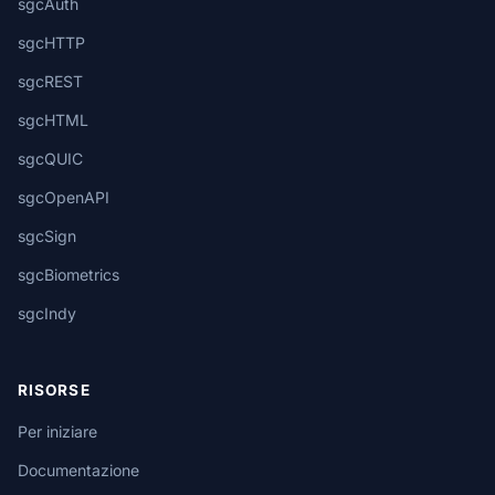
sgcAuth
sgcHTTP
sgcREST
sgcHTML
sgcQUIC
sgcOpenAPI
sgcSign
sgcBiometrics
sgcIndy
RISORSE
Per iniziare
Documentazione