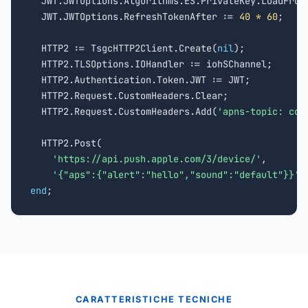
  JWT.JWTOptions.Algorithms.ES.PrivateKey.LoadFrom
  JWT.JWTOptions.RefreshTokenAfter := 
40 * 60
;

  HTTP2 := TsgcHTTP2Client.Create(
nil
);

  HTTP2.TLSOptions.IOHandler := iohSChannel;

  HTTP2.Authentication.Token.JWT := JWT;

  HTTP2.Request.CustomHeaders.Clear;

  HTTP2.Request.CustomHeaders.Add(
'apns-topic: com
  HTTP2.Post(

'https://api.push.apple.com/3/device/
'
,

'{"aps":{"alert":"hello","sound":"default"}}'
end
;
CARATTERISTICHE TECNICHE