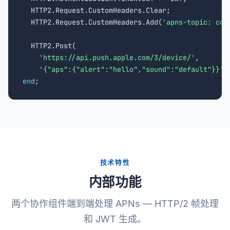
  HTTP2.Request.CustomHeaders.Clear;

  HTTP2.Request.CustomHeaders.Add(
'apns-topic: com
  HTTP2.Post(

'https://api.push.apple.com/3/device/
'
,

'{"aps":{"alert":"hello","sound":"default"}}'
end
;
技术特性
内部功能
两个协作组件端到端处理 APNs — HTTP/2 帧处理
和 JWT 生成。