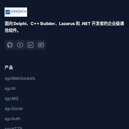
面向 Delphi、C++ Builder、Lazarus 和 .NET 开发者的企业级通
信组件。
产品
sgcWebSockets
sgcAI
sgcMQ
sgcSocial
sgcAuth
sgcHTTP