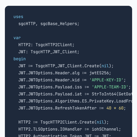
uses

  sgcHTTP, sgcBase_Helpers;

var

  HTTP2: TsgcHTTP2Client;

begin

  JWT := TsgcHTTP_JWT_Client.Create(
nil
);

  JWT.JWTOptions.Header.alg := jwtES256;

  JWT.JWTOptions.Header.kid := 
'APPLE-KEY-ID'
;

  JWT.JWTOptions.Payload.iss := 
'APPLE-TEAM-ID'
;

  JWT.JWTOptions.Payload.iat := StrToInt64(GetDateT
  JWT.JWTOptions.Algorithms.ES.PrivateKey.LoadFrom
  JWT.JWTOptions.RefreshTokenAfter := 
40 * 60
;

  HTTP2 := TsgcHTTP2Client.Create(
nil
);

  HTTP2.TLSOptions.IOHandler := iohSChannel;

  HTTP2.Authentication.Token.JWT := JWT;
