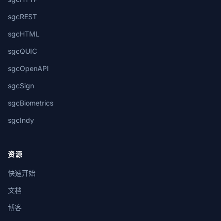
sgcREST
sgcHTML
sgcQUIC
sgcOpenAPI
sgcSign
sgcBiometrics
sgcIndy
资源
快速开始
文档
博客