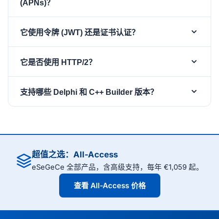
(APNs)？
将一个
（HTTP/2 传输）与一个
TsgcHTTP2Client
它使用令牌 (JWT) 还是证书认证？
（ES256 令牌生成）配对。
TsgcHTTP_JWT_Client
使用您的 APNs 密钥 ID、团队 ID 和
私钥配置
.p8
两者皆可。对于基于令牌的认证，
JWT 客户端，将其链接到
它是否使用 HTTP/2？
会从您的 Apple
TsgcHTTP_JWT_Client
，设置
HTTP2.Authentication.Token.JWT
apns-
密钥生成 ES256 JWT 并自动刷新
AuthKey_*.p8
是的。
使用取代了已停用二进制协
TsgcHTTP2Client
标头，然后将 JSON 负载 POST 到
topic
（Apple 要求在一小时内轮换）。对于旧式证书认证，
支持哪些 Delphi 和 C++ Builder 版本？
议的 APNs HTTP/2 API。单个 TLS 连接可通过
。
https://api.push.apple.com/3/device/<token>
设置
和
并清除
TLSOptions.CertFile
Password
HTTP/2 流每分钟多路复用数千条推送，您可以为每次
sgcWebSockets 支持从 Delphi 7 到最新 Delphi 版本
，从而由 TLS 握手对
Authentication.Token.JWT
调用读取
以获取投递结果。TLS
Response.Status
以及相应的 C++ Builder 版本，可在 Windows、
连接进行认证。
通过 Windows SChannel（
）或
iohSChannel
macOS、Linux、iOS 和 Android 上运行。下载免费试
OpenSSL（
）运行。
iohOpenSSL
用版，将 Apple Push Notifications 集成到您自己的项
超值之选：All-Access
目中。
eSeGeCe 全部产品，含高级支持，每年 €1,059 起。
查看 All-Access 价格