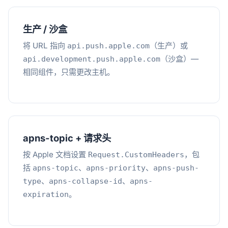
生产 / 沙盒
将 URL 指向
（生产）或
api.push.apple.com
（沙盒）—
api.development.push.apple.com
相同组件，只需更改主机。
apns-topic + 请求头
按 Apple 文档设置
，包
Request.CustomHeaders
括
、
、
apns-topic
apns-priority
apns-push-
、
、
type
apns-collapse-id
apns-
。
expiration