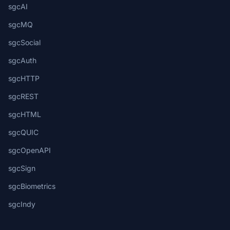
sgcAI
sgcMQ
sgcSocial
sgcAuth
sgcHTTP
sgcREST
sgcHTML
sgcQUIC
sgcOpenAPI
sgcSign
sgcBiometrics
sgcIndy