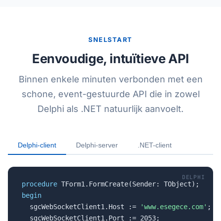
SNELSTART
Eenvoudige, intuïtieve API
Binnen enkele minuten verbonden met een
schone, event-gestuurde API die in zowel
Delphi als .NET natuurlijk aanvoelt.
Delphi-client
Delphi-server
.NET-client
DELPHI
procedure
begin

  sgcWebSocketClient1.Host := 
'www.esegece.com'
;

  sgcWebSocketClient1.Port := 2053;
