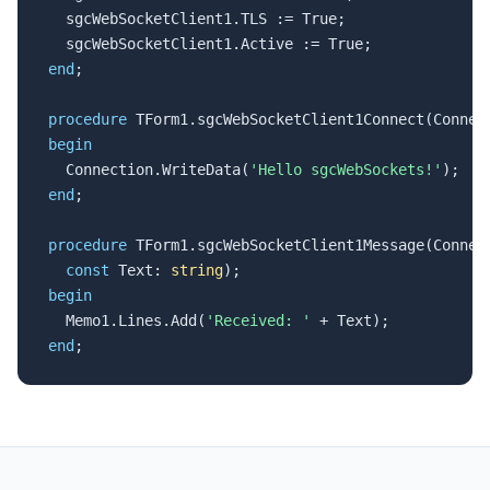
  sgcWebSocketClient1.TLS := True;

end
;

procedure
begin

  Connection.WriteData(
'Hello sgcWebSockets!'
end
;

procedure
 TForm1.sgcWebSocketClient1Message(Connect
const
 Text: 
string
begin

  Memo1.Lines.Add(
'Received: '
end
;