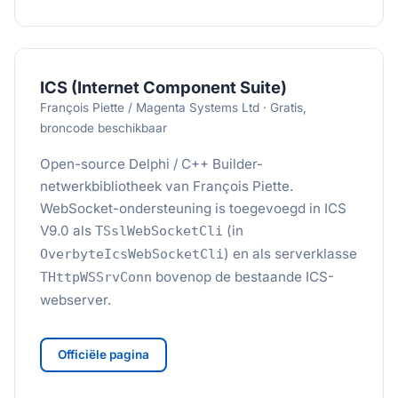
ICS (Internet Component Suite)
François Piette / Magenta Systems Ltd · Gratis,
broncode beschikbaar
Open-source Delphi / C++ Builder-
netwerkbibliotheek van François Piette.
WebSocket-ondersteuning is toegevoegd in ICS
V9.0 als
(in
TSslWebSocketCli
) en als serverklasse
OverbyteIcsWebSocketCli
bovenop de bestaande ICS-
THttpWSSrvConn
webserver.
Officiële pagina