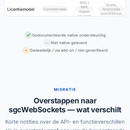
BSD /
Gratis,
MPL
Licentiemodel
Commercieel
broncode
(open
beschikbaar
source)
Gedocumenteerde native ondersteuning
—
Niet native geleverd
~
Gedeeltelijk / via add-on / niet geverifieerd
MIGRATIE
Overstappen naar
sgcWebSockets — wat verschilt
Korte notities over de API- en functieverschillen