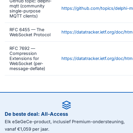
GitHub topic: delphi-
mqtt (community
https://github.com/topics/delphi-m
single-purpose
MQTT clients)
RFC 6455 — The
https://datatracker.ietf.org/doc/ht
WebSocket Protocol
RFC 7692 —
Compression
Extensions for
https://datatracker.ietf.org/doc/htm
WebSocket (per-
message-deflate)
De beste deal: All-Access
Elk eSeGeCe-product, inclusief Premium-ondersteuning,
vanaf €1,059 per jaar.