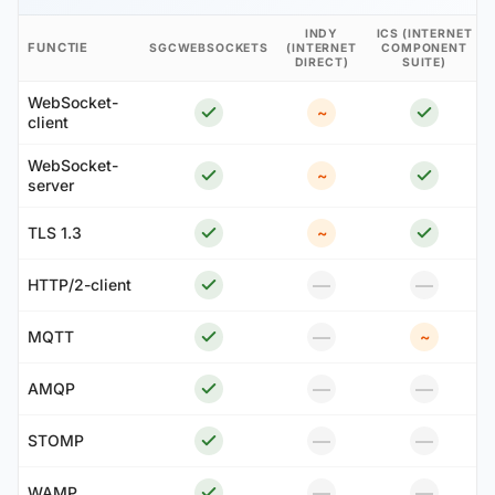
INDY
ICS (INTERNET
FUNCTIE
SGCWEBSOCKETS
(INTERNET
COMPONENT
DIRECT)
SUITE)
WebSocket-
~
client
WebSocket-
~
server
TLS 1.3
~
—
—
HTTP/2-client
—
MQTT
~
—
—
AMQP
—
—
STOMP
—
—
WAMP