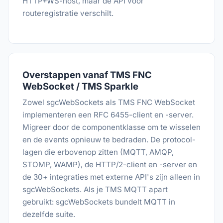
HTTP+WS-host, maar de API voor
routeregistratie verschilt.
Overstappen vanaf TMS FNC
WebSocket / TMS Sparkle
Zowel sgcWebSockets als TMS FNC WebSocket
implementeren een RFC 6455-client en -server.
Migreer door de componentklasse om te wisselen
en de events opnieuw te bedraden. De protocol-
lagen die erbovenop zitten (MQTT, AMQP,
STOMP, WAMP), de HTTP/2-client en -server en
de 30+ integraties met externe API's zijn alleen in
sgcWebSockets. Als je TMS MQTT apart
gebruikt: sgcWebSockets bundelt MQTT in
dezelfde suite.