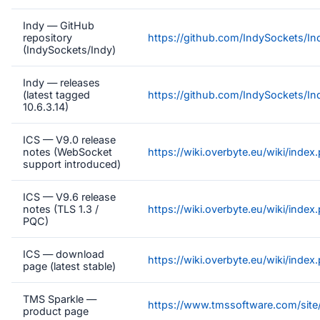
Indy — GitHub
repository
https://github.com/IndySockets/In
(IndySockets/Indy)
Indy — releases
(latest tagged
https://github.com/IndySockets/In
10.6.3.14)
ICS — V9.0 release
notes (WebSocket
https://wiki.overbyte.eu/wiki/inde
support introduced)
ICS — V9.6 release
notes (TLS 1.3 /
https://wiki.overbyte.eu/wiki/inde
PQC)
ICS — download
https://wiki.overbyte.eu/wiki/ind
page (latest stable)
TMS Sparkle —
https://www.tmssoftware.com/site/
product page