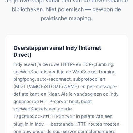
als je overstapt vanaf een van de bovenstaande
bibliotheken. Niet polemisch — gewoon de
praktische mapping.
Overstappen vanaf Indy (Internet
Direct)
Indy levert je de ruwe HTTP- en TCP-plumbing;
sgcWebSockets geeft je de WebSocket-framing,
ping/pong, auto-reconnect, subprotocollen
(MQTT/AMQP/STOMP/WAMP) en per-message-
deflate kant-en-klaar. Als je vandaag een op Indy
gebaseerde HTTP-server hebt, biedt
sgcWebSockets een aparte
in plaats van een
TsgcWebSocketHTTPServer
plug-in in Indy — bestaande HTTP-routes moeten
opnieuw onder de sgc-server geïmplementeerd