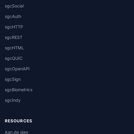
sgcSocial
sgcAuth
sgcHTTP
sgcREST
sgcHTML
sgcQUIC
sgcOpenAPI
sgcSign
sgcBiometrics
sgcIndy
RESOURCES
Aan de slag