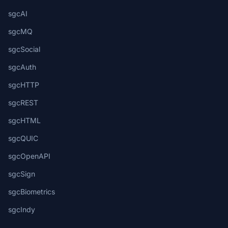
sgcAI
sgcMQ
sgcSocial
sgcAuth
sgcHTTP
sgcREST
sgcHTML
sgcQUIC
sgcOpenAPI
sgcSign
sgcBiometrics
sgcIndy