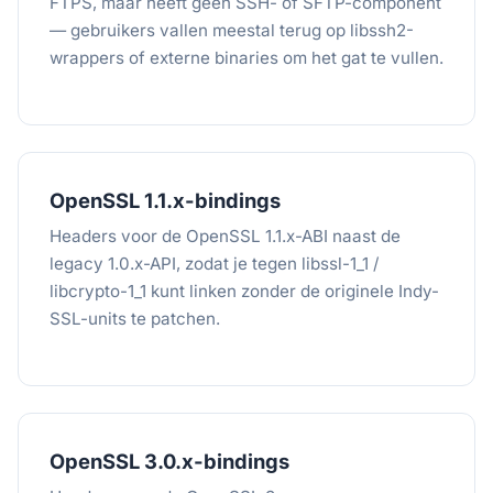
FTPS, maar heeft geen SSH- of SFTP-component
— gebruikers vallen meestal terug op libssh2-
wrappers of externe binaries om het gat te vullen.
OpenSSL 1.1.x-bindings
Headers voor de OpenSSL 1.1.x-ABI naast de
legacy 1.0.x-API, zodat je tegen libssl-1_1 /
libcrypto-1_1 kunt linken zonder de originele Indy-
SSL-units te patchen.
OpenSSL 3.0.x-bindings