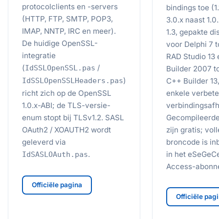
protocolclients en -servers
bindings toe (1.
(HTTP, FTP, SMTP, POP3,
3.0.x naast 1.0
IMAP, NNTP, IRC en meer).
1.3, gepakte di
De huidige OpenSSL-
voor Delphi 7 t
integratie
RAD Studio 13
(
/
IdSSLOpenSSL.pas
Builder 2007 t
)
IdSSLOpenSSLHeaders.pas
C++ Builder 13,
richt zich op de OpenSSL
enkele verbete
1.0.x-ABI; de TLS-versie-
verbindingsafh
enum stopt bij TLSv1.2. SASL
Gecompileerde
OAuth2 / XOAUTH2 wordt
zijn gratis; vol
geleverd via
broncode is i
.
in het eSeGeCe
IdSASLOAuth.pas
Access-abonn
Officiële pagina
Officiële pag