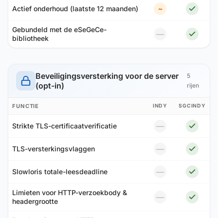
Actief onderhoud (laatste 12 maanden)
~
Gebundeld met de eSeGeCe-
—
bibliotheek
Beveiligingsversterking voor de server
5
(opt-in)
rijen
FUNCTIE
INDY
SGCINDY
—
Strikte TLS-certificaatverificatie
—
TLS-versterkingsvlaggen
—
Slowloris totale-leesdeadline
Limieten voor HTTP-verzoekbody &
—
headergrootte