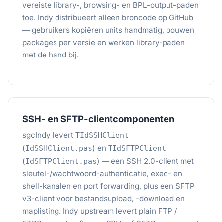
vereiste library-, browsing- en BPL-output-paden
toe. Indy distribueert alleen broncode op GitHub
— gebruikers kopiëren units handmatig, bouwen
packages per versie en werken library-paden
met de hand bij.
SSH- en SFTP-clientcomponenten
sgcIndy levert
TIdSSHClient
(
) en
IdSSHClient.pas
TIdSFTPClient
(
) — een SSH 2.0-client met
IdSFTPClient.pas
sleutel-/wachtwoord-authenticatie, exec- en
shell-kanalen en port forwarding, plus een SFTP
v3-client voor bestandsupload, -download en
maplisting. Indy upstream levert plain FTP /