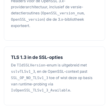
Headers voor de OpenSSL 3.x-
providerarchitectuur, inclusief de versie-
detectieroutines (
,
OpenSSL_version_num
) die de 3.x-bibliotheek
OpenSSL_version
exporteert.
TLS 1.3 in de SSL-opties
De
-enum is uitgebreid met
TIdSSLVersion
, en de OpenSSL-context past
sslvTLSv1_3
toe of wist deze op basis
SSL_OP_NO_TLSv1_3
van runtime-probing via
.
IsOpenSSL_TLSv1_3_Available