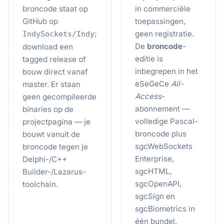
broncode staat op
in commerciële
GitHub op
toepassingen,
;
geen registratie.
IndySockets/Indy
De
broncode
-
download een
editie is
tagged release of
inbegrepen in het
bouw direct vanaf
eSeGeCe
All-
master. Er staan
Access
-
geen gecompileerde
abonnement —
binaries op de
volledige Pascal-
projectpagina — je
broncode plus
bouwt vanuit de
sgcWebSockets
broncode tegen je
Enterprise,
Delphi-/C++
sgcHTML,
Builder-/Lazarus-
sgcOpenAPI,
toolchain.
sgcSign en
sgcBiometrics in
één bundel.