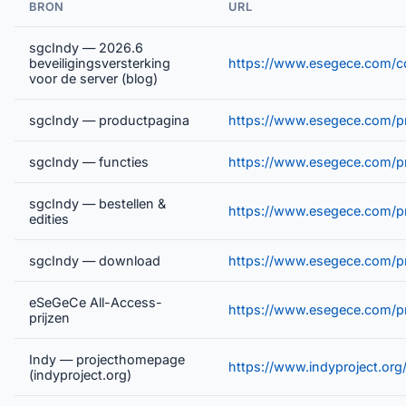
BRON
URL
sgcIndy — 2026.6
beveiligingsversterking
https://www.esegece.com/c
voor de server (blog)
sgcIndy — productpagina
https://www.esegece.com/p
sgcIndy — functies
https://www.esegece.com/pr
sgcIndy — bestellen &
https://www.esegece.com/pr
edities
sgcIndy — download
https://www.esegece.com/p
eSeGeCe All-Access-
https://www.esegece.com/pr
prijzen
Indy — projecthomepage
https://www.indyproject.org
(indyproject.org)