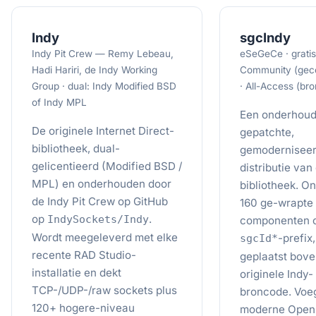
Indy
sgcIndy
Indy Pit Crew — Remy Lebeau,
eSeGeCe · gratis
Hadi Hariri, de Indy Working
Community (gec
Group · dual: Indy Modified BSD
· All-Access (br
of Indy MPL
Een onderhoud
De originele Internet Direct-
gepatchte,
bibliotheek, dual-
gemodernisee
gelicentieerd (Modified BSD /
distributie van
MPL) en onderhouden door
bibliotheek. O
de Indy Pit Crew op GitHub
160 ge-wrapte 
op
.
IndySockets/Indy
componenten 
Wordt meegeleverd met elke
-prefix,
sgcId*
recente RAD Studio-
geplaatst bove
installatie en dekt
originele Indy-
TCP-/UDP-/raw sockets plus
broncode. Voe
120+ hogere-niveau
moderne Open