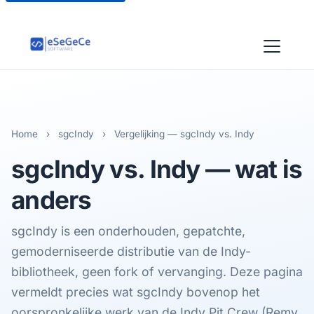
Home
›
sgcIndy
›
Vergelijking — sgcIndy vs. Indy
sgcIndy
vs. Indy — wat is
anders
sgcIndy is een onderhouden, gepatchte,
gemoderniseerde distributie van de Indy-
bibliotheek, geen fork of vervanging. Deze pagina
vermeldt precies wat sgcIndy bovenop het
oorspronkelijke werk van de Indy Pit Crew (Remy