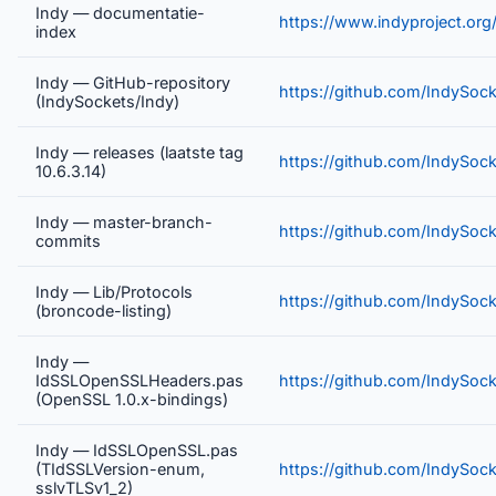
Indy — documentatie-
https://www.indyproject.or
index
Indy — GitHub-repository
https://github.com/IndySock
(IndySockets/Indy)
Indy — releases (laatste tag
https://github.com/IndySock
10.6.3.14)
Indy — master-branch-
https://github.com/IndySoc
commits
Indy — Lib/Protocols
https://github.com/IndySock
(broncode-listing)
Indy —
IdSSLOpenSSLHeaders.pas
https://github.com/IndySoc
(OpenSSL 1.0.x-bindings)
Indy — IdSSLOpenSSL.pas
(TIdSSLVersion-enum,
https://github.com/IndySoc
sslvTLSv1_2)