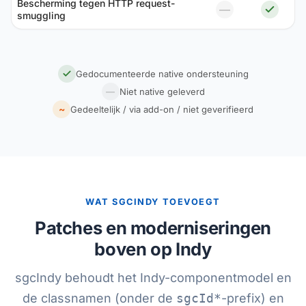
Bescherming tegen HTTP request-
—
smuggling
Gedocumenteerde native ondersteuning
—
Niet native geleverd
~
Gedeeltelijk / via add-on / niet geverifieerd
WAT SGCINDY TOEVOEGT
Patches en moderniseringen
boven op Indy
sgcIndy behoudt het Indy-componentmodel en
de classnamen (onder de
sgcId*
-prefix) en