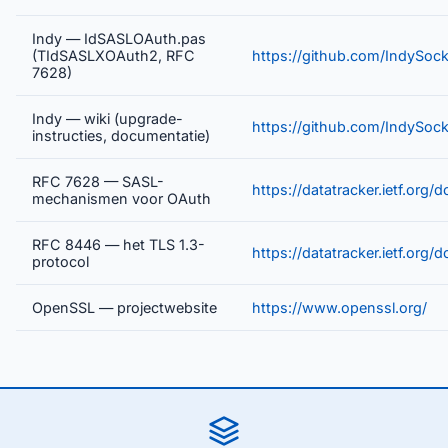
Indy — IdSASLOAuth.pas
(TIdSASLXOAuth2, RFC
https://github.com/IndySoc
7628)
Indy — wiki (upgrade-
https://github.com/IndySock
instructies, documentatie)
RFC 7628 — SASL-
https://datatracker.ietf.org/
mechanismen voor OAuth
RFC 8446 — het TLS 1.3-
https://datatracker.ietf.org/
protocol
OpenSSL — projectwebsite
https://www.openssl.org/