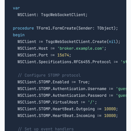
var

  WSClient: TsgcWebSocketClient;

procedure
begin

  WSClient := TsgcWebSocketClient.Create(
nil
);

  WSClient.Host := 
'broker.example.com'
;

  WSClient.Port := 
15674
;

  WSClient.Specifications.RFC6455.Protocol := 
'sto
// Configure STOMP protocol
  WSClient.STOMP.Enabled := True;

  WSClient.STOMP.Authentication.Username := 
'guest
  WSClient.STOMP.Authentication.Password := 
'guest
  WSClient.STOMP.VirtualHost := 
'/'
;

  WSClient.STOMP.HeartBeat.Outgoing := 
10000
;

  WSClient.STOMP.HeartBeat.Incoming := 
10000
;

// Set up event handlers