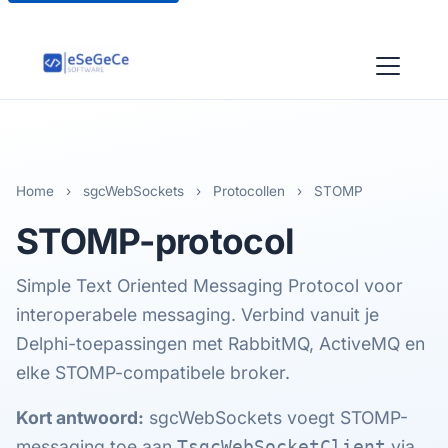
Home
›
sgcWebSockets
›
Protocollen
›
STOMP
STOMP
-protocol
Simple Text Oriented Messaging Protocol voor
interoperabele messaging. Verbind vanuit je
Delphi-toepassingen met RabbitMQ, ActiveMQ en
elke STOMP-compatibele broker.
Kort antwoord:
sgcWebSockets voegt STOMP-
messaging toe aan
via
TsgcWebSocketClient