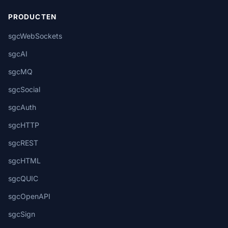
PRODUCTEN
sgcWebSockets
sgcAI
sgcMQ
sgcSocial
sgcAuth
sgcHTTP
sgcREST
sgcHTML
sgcQUIC
sgcOpenAPI
sgcSign