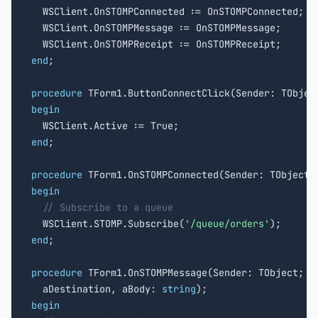
  WSClient.OnSTOMPConnected := OnSTOMPConnected;

  WSClient.OnSTOMPMessage := OnSTOMPMessage;

end
;

procedure
begin
end
;

procedure
begin
// Subscribe to a queue
  WSClient.STOMP.Subscribe(
'/queue/orders'
end
;

procedure
 TForm1.OnSTOMPMessage(Sender: TObject;

  aDestination, aBody: 
string
begin