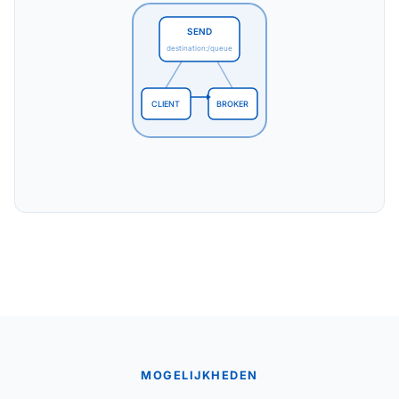
SEND
destination:/queue
CLIENT
BROKER
MOGELIJKHEDEN