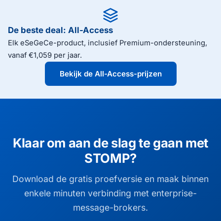
iOS en Android. Download de gratis proefversie
stand te houden en verbroken sessies te
om de STOMP-client in je eigen project te
detecteren. STOMP draait over het WebSocket-
De beste deal: All-Access
evalueren.
transport voor browsercompatibele messaging.
Elk eSeGeCe-product, inclusief Premium-ondersteuning,
vanaf €1,059 per jaar.
Bekijk de All-Access-prijzen
Klaar om aan de slag te gaan met
STOMP?
Download de gratis proefversie en maak binnen
enkele minuten verbinding met enterprise-
message-brokers.