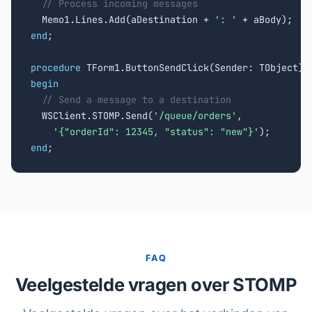
// Process incoming messages
  Memo1.Lines.Add(aDestination + 
': '
end
;

procedure
begin
// Send a message to a destination
  WSClient.STOMP.Send(
'/queue/orders'
,

'{"orderId": 12345, "status": "new"}'
end
;
FAQ
Veelgestelde vragen over STOMP