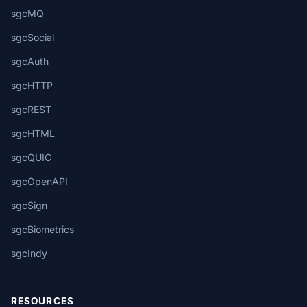
sgcMQ
sgcSocial
sgcAuth
sgcHTTP
sgcREST
sgcHTML
sgcQUIC
sgcOpenAPI
sgcSign
sgcBiometrics
sgcIndy
RESOURCES