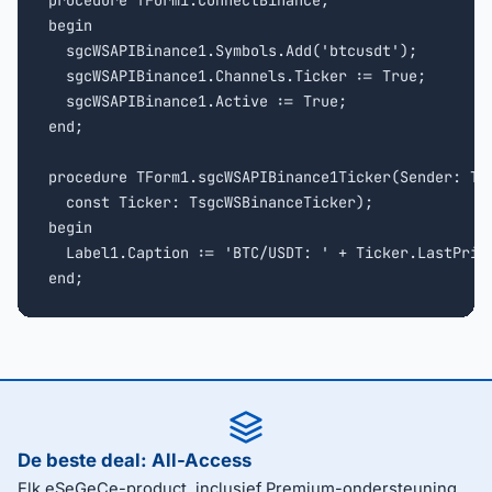
procedure TForm1.ConnectBinance;

begin

  sgcWSAPIBinance1.Symbols.Add('btcusdt');

  sgcWSAPIBinance1.Channels.Ticker := True;

  sgcWSAPIBinance1.Active := True;

end;

procedure TForm1.sgcWSAPIBinance1Ticker(Sender: TOb
  const Ticker: TsgcWSBinanceTicker);

begin

  Label1.Caption := 'BTC/USDT: ' + Ticker.LastPrice
end;
De beste deal: All-Access
Elk eSeGeCe-product, inclusief Premium-ondersteuning,