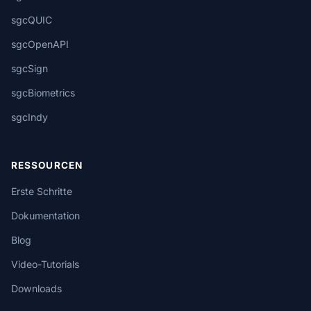
sgcQUIC
sgcOpenAPI
sgcSign
sgcBiometrics
sgcIndy
RESSOURCEN
Erste Schritte
Dokumentation
Blog
Video-Tutorials
Downloads