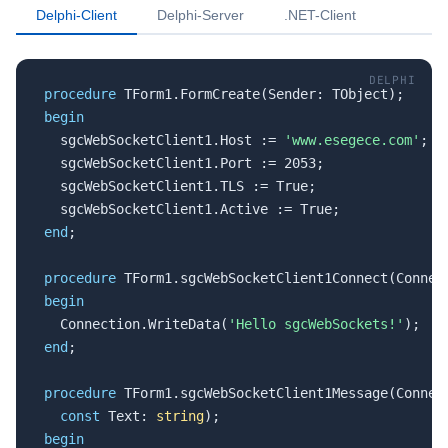
Delphi-Client
Delphi-Server
.NET-Client
DELPHI
procedure
begin

  sgcWebSocketClient1.Host := 
'www.esegece.com'
;

  sgcWebSocketClient1.Port := 2053;

  sgcWebSocketClient1.TLS := True;

end
;

procedure
begin

  Connection.WriteData(
'Hello sgcWebSockets!'
end
;

procedure
 TForm1.sgcWebSocketClient1Message(Connect
const
 Text: 
string
begin