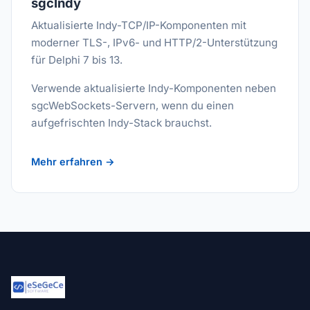
sgcIndy
Aktualisierte Indy-TCP/IP-Komponenten mit
moderner TLS-, IPv6- und HTTP/2-Unterstützung
für Delphi 7 bis 13.
Verwende aktualisierte Indy-Komponenten neben
sgcWebSockets-Servern, wenn du einen
aufgefrischten Indy-Stack brauchst.
Mehr erfahren →