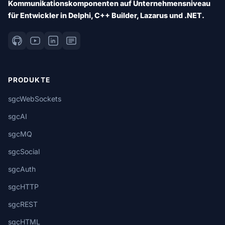
Kommunikationskomponenten auf Unternehmensniveau
für Entwickler in Delphi, C++ Builder, Lazarus und .NET.
PRODUKTE
sgcWebSockets
sgcAI
sgcMQ
sgcSocial
sgcAuth
sgcHTTP
sgcREST
sgcHTML