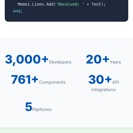

  Memo1.Lines.Add(
'Received: '
end
;
3,000+
20+
Developers
Years
761+
30+
Components
API
Integrations
5
Platforms