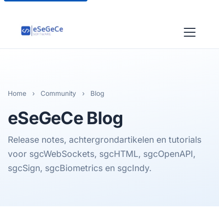
Home
›
Community
›
Blog
eSeGeCe
Blog
Release notes, achtergrondartikelen en tutorials
voor sgcWebSockets, sgcHTML, sgcOpenAPI,
sgcSign, sgcBiometrics en sgcIndy.