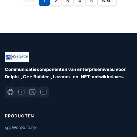
Prev
1
2
3
4
5
Next
Communicatiecomponenten van enterpriseniveau voor
Delphi-, C++ Builder-, Lazarus- en .NET-ontwikkelaars.
PRODUCTEN
sgcWebSockets