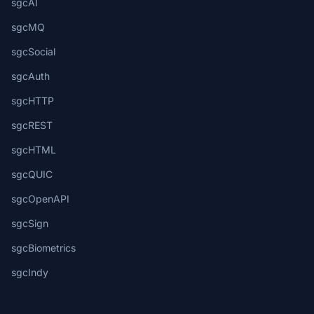
sgcAI
sgcMQ
sgcSocial
sgcAuth
sgcHTTP
sgcREST
sgcHTML
sgcQUIC
sgcOpenAPI
sgcSign
sgcBiometrics
sgcIndy