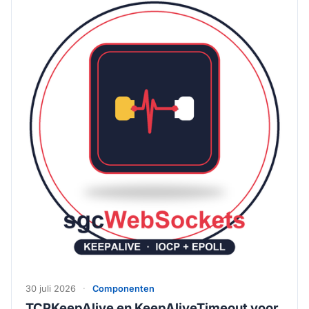
30 juli 2026
·
Componenten
TCPKeepAlive en KeepAliveTimeout voor