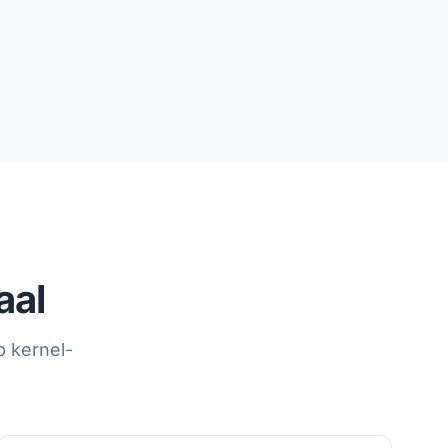
aal
p kernel-