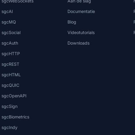
sgcWebSockets
Aan de slag
sgcAI
Documentatie
sgcMQ
Blog
sgcSocial
Videotutorials
sgcAuth
Downloads
sgcHTTP
sgcREST
sgcHTML
sgcQUIC
sgcOpenAPI
sgcSign
sgcBiometrics
sgcIndy