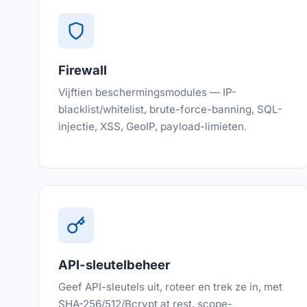
Firewall
Vijftien beschermingsmodules — IP-
blacklist/whitelist, brute-force-banning, SQL-
injectie, XSS, GeoIP, payload-limieten.
API-sleutelbeheer
Geef API-sleutels uit, roteer en trek ze in, met
SHA-256/512/Bcrypt at rest, scope-