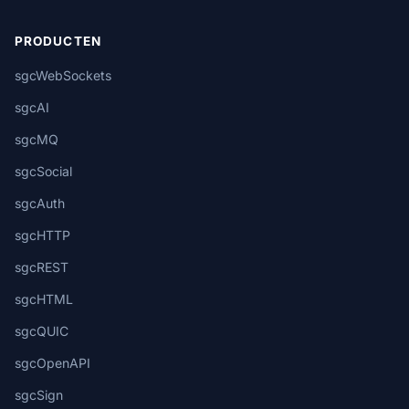
PRODUCTEN
sgcWebSockets
sgcAI
sgcMQ
sgcSocial
sgcAuth
sgcHTTP
sgcREST
sgcHTML
sgcQUIC
sgcOpenAPI
sgcSign