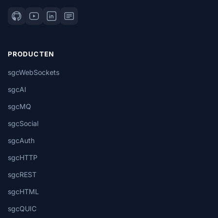
PRODUCTEN
sgcWebSockets
sgcAI
sgcMQ
sgcSocial
sgcAuth
sgcHTTP
sgcREST
sgcHTML
sgcQUIC