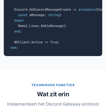
  Discord.OnDiscordMessageCreate := 
procedure
(Conn
const
 aMessage: 
string
)

begin
    Memo1.Lines.Add(aMessage);

end
;

end
;
TECHNISCHE FUNCTIES
Wat zit erin
Implementeert het Discord Gateway-protocol