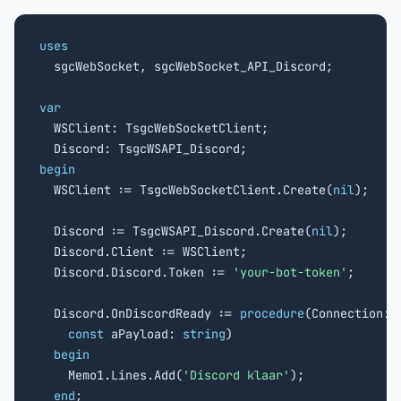
uses

  sgcWebSocket, sgcWebSocket_API_Discord;

var

  WSClient: TsgcWebSocketClient;

begin

  WSClient := TsgcWebSocketClient.Create(
nil
);

  Discord := TsgcWSAPI_Discord.Create(
nil
);

  Discord.Client := WSClient;

  Discord.Discord.Token := 
'your-bot-token'
;

  Discord.OnDiscordReady := 
procedure
(Connection: 
const
 aPayload: 
string
)

begin
    Memo1.Lines.Add(
'Discord klaar'
);

end
;
