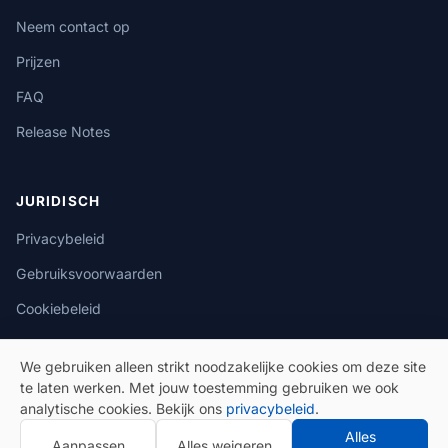
Neem contact op
Prijzen
FAQ
Release Notes
JURIDISCH
Privacybeleid
Gebruiksvoorwaarden
Cookiebeleid
We gebruiken alleen strikt noodzakelijke cookies om deze site
te laten werken. Met jouw toestemming gebruiken we ook
analytische cookies. Bekijk ons
privacybeleid
.
© 2026 eSeGeCe. Alle rechten voorbehouden.
Alles
Aanpassen
Alles weigeren