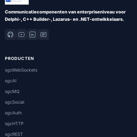
Communicatiecomponenten van enterpriseniveau voor
Delphi-, C++ Builder-, Lazarus- en .NET-ontwikkelaars.
PRODUCTEN
sgcWebSockets
sgcAI
sgcMQ
sgcSocial
sgcAuth
sgcHTTP
sgcREST