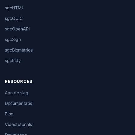
sgcHTML
sgcQUIC
sgcOpenAPI
sgcSign
sgcBiometrics
sgcIndy
RESOURCES
Aan de slag
Documentatie
Blog
Videotutorials
Downloads