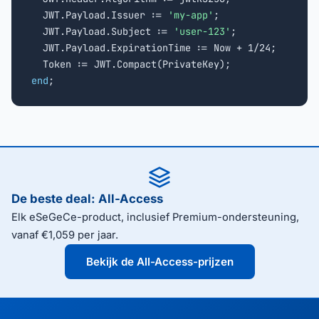
  JWT.Payload.Issuer := 
'my-app'
;

  JWT.Payload.Subject := 
'user-123'
;

  JWT.Payload.ExpirationTime := Now + 1/24;

end
;
De beste deal: All-Access
Elk eSeGeCe-product, inclusief Premium-ondersteuning,
vanaf €1,059 per jaar.
Bekijk de All-Access-prijzen