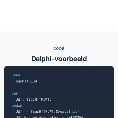
CODE
Delphi-voorbeeld
uses

  sgcHTTP_JWT;

var
begin

  JWT := TsgcHTTPJWT.Create(
nil
);

  JWT.Header.Algorithm := jwtRS256;
