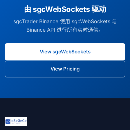
由 sgcWebSockets 驱动
sgcTrader Binance 使用 sgcWebSockets 与
Binance API 进行所有实时通信。
View sgcWebSockets
View Pricing