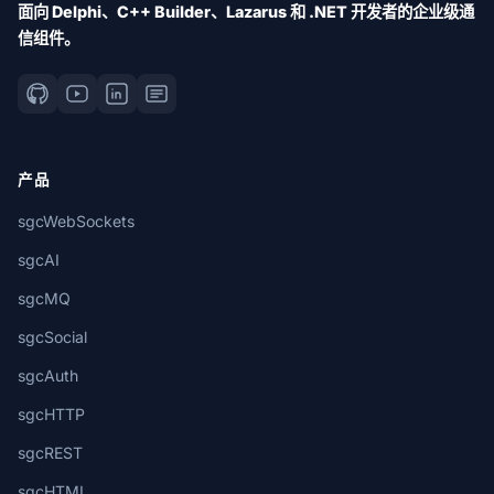
面向 Delphi、C++ Builder、Lazarus 和 .NET 开发者的企业级通
信组件。
产品
sgcWebSockets
sgcAI
sgcMQ
sgcSocial
sgcAuth
sgcHTTP
sgcREST
sgcHTML