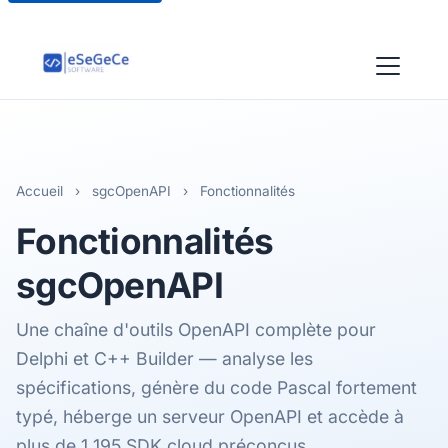
Accueil
›
sgcOpenAPI
›
Fonctionnalités
Fonctionnalités
sgcOpenAPI
Une chaîne d'outils OpenAPI complète pour
Delphi et C++ Builder — analyse les
spécifications, génère du code Pascal fortement
typé, héberge un serveur OpenAPI et accède à
plus de 1 195 SDK cloud préconçus.