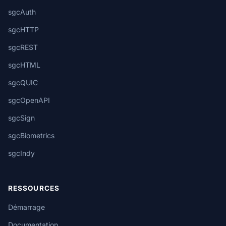
sgcAuth
sgcHTTP
sgcREST
sgcHTML
sgcQUIC
sgcOpenAPI
sgcSign
sgcBiometrics
sgcIndy
RESSOURCES
Démarrage
Documentation