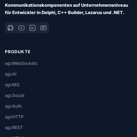
Kommunikationskomponenten auf Unternehmensniveau
für Entwickler in Delphi, C++ Builder, Lazarus und .NET.
PRODUKTE
sgcWebSockets
sgcAI
sgcMQ
sgcSocial
sgcAuth
sgcHTTP
sgcREST