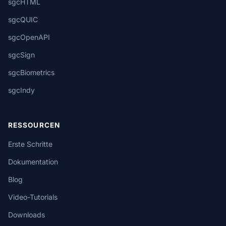
sgcHTML
sgcQUIC
sgcOpenAPI
sgcSign
sgcBiometrics
sgcIndy
RESSOURCEN
Erste Schritte
Dokumentation
Blog
Video-Tutorials
Downloads