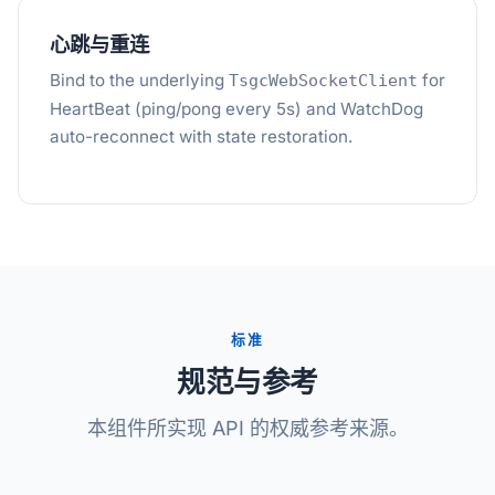
心跳与重连
Bind to the underlying
for
TsgcWebSocketClient
HeartBeat (ping/pong every 5s) and WatchDog
auto-reconnect with state restoration.
标准
规范与参考
本组件所实现 API 的权威参考来源。