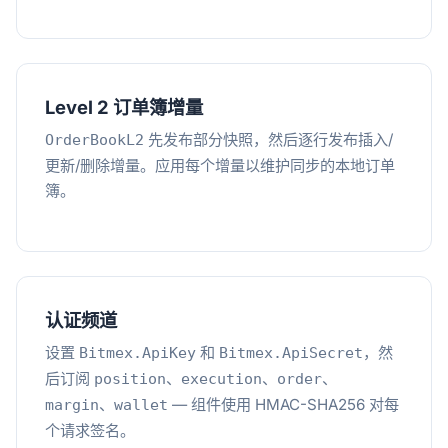
Level 2 订单簿增量
先发布部分快照，然后逐行发布插入/
OrderBookL2
更新/删除增量。应用每个增量以维护同步的本地订单
簿。
认证频道
设置
和
，然
Bitmex.ApiKey
Bitmex.ApiSecret
后订阅
、
、
、
position
execution
order
、
— 组件使用 HMAC-SHA256 对每
margin
wallet
个请求签名。