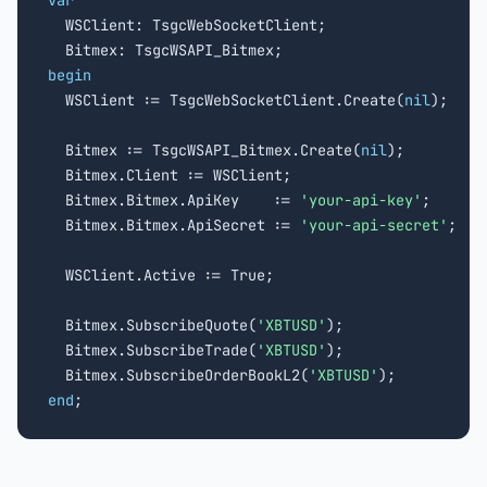
var

  WSClient: TsgcWebSocketClient;

begin

  WSClient := TsgcWebSocketClient.Create(
nil
);

  Bitmex := TsgcWSAPI_Bitmex.Create(
nil
);

  Bitmex.Client := WSClient;

  Bitmex.Bitmex.ApiKey    := 
'your-api-key'
;

  Bitmex.Bitmex.ApiSecret := 
'your-api-secret'
;

  WSClient.Active := True;

  Bitmex.SubscribeQuote(
'XBTUSD'
);

  Bitmex.SubscribeTrade(
'XBTUSD'
);

  Bitmex.SubscribeOrderBookL2(
'XBTUSD'
end
;