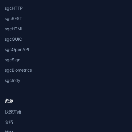
sgcHTTP
sgcREST
sgcHTML
sgcQUIC
sgcOpenAPI
sgcSign
sgcBiometrics
sgcIndy
资源
快速开始
文档