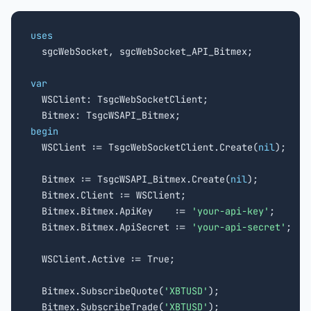
uses

  sgcWebSocket, sgcWebSocket_API_Bitmex;

var

  WSClient: TsgcWebSocketClient;

begin

  WSClient := TsgcWebSocketClient.Create(
nil
);

  Bitmex := TsgcWSAPI_Bitmex.Create(
nil
);

  Bitmex.Client := WSClient;

  Bitmex.Bitmex.ApiKey    := 
'your-api-key'
;

  Bitmex.Bitmex.ApiSecret := 
'your-api-secret'
;

  WSClient.Active := True;

  Bitmex.SubscribeQuote(
'XBTUSD'
);

  Bitmex.SubscribeTrade(
'XBTUSD'
);
