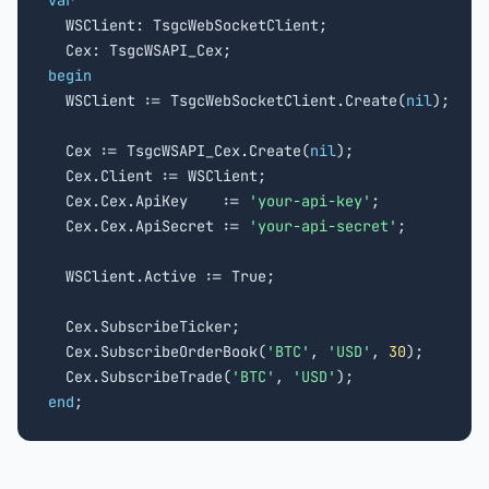
var

  WSClient: TsgcWebSocketClient;

begin

  WSClient := TsgcWebSocketClient.Create(
nil
);

  Cex := TsgcWSAPI_Cex.Create(
nil
);

  Cex.Client := WSClient;

  Cex.Cex.ApiKey    := 
'your-api-key'
;

  Cex.Cex.ApiSecret := 
'your-api-secret'
;

  WSClient.Active := True;

  Cex.SubscribeTicker;

  Cex.SubscribeOrderBook(
'BTC'
, 
'USD'
, 
30
);

  Cex.SubscribeTrade(
'BTC'
, 
'USD'
end
;