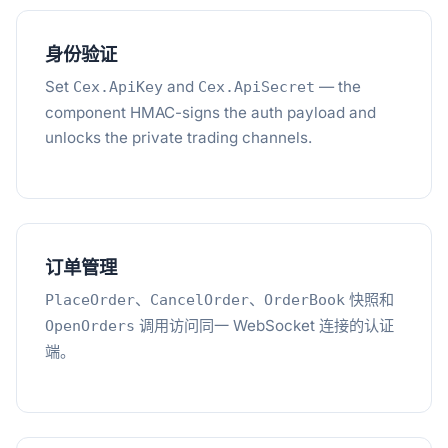
身份验证
Set
and
— the
Cex.ApiKey
Cex.ApiSecret
component HMAC-signs the auth payload and
unlocks the private trading channels.
订单管理
、
、
快照和
PlaceOrder
CancelOrder
OrderBook
调用访问同一 WebSocket 连接的认证
OpenOrders
端。