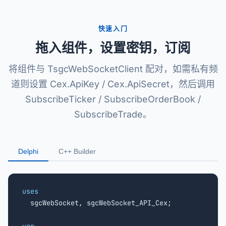
快速入门
拖入组件，设置密钥，订阅
将组件与 TsgcWebSocketClient 配对，如需私有频
道则设置 Cex.ApiKey / Cex.ApiSecret，然后调用
SubscribeTicker / SubscribeOrderBook /
SubscribeTrade。
Delphi
C++ Builder
uses

  sgcWebSocket, sgcWebSocket_API_Cex;
