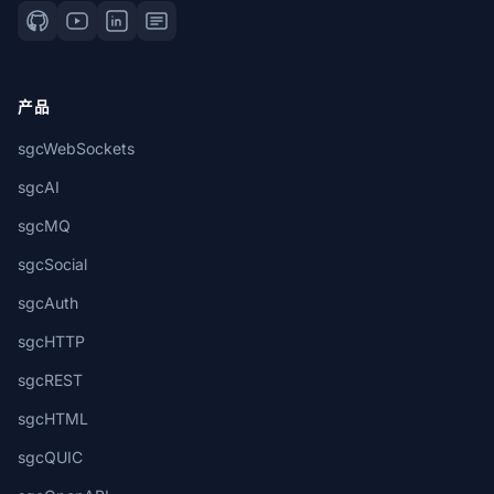
产品
sgcWebSockets
sgcAI
sgcMQ
sgcSocial
sgcAuth
sgcHTTP
sgcREST
sgcHTML
sgcQUIC