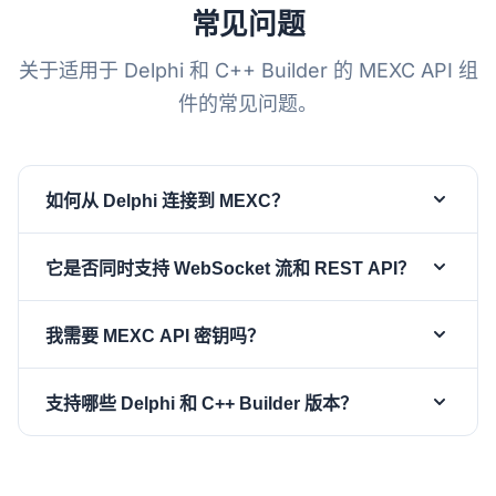
常见问题
关于适用于 Delphi 和 C++ Builder 的 MEXC API 组
件的常见问题。
如何从 Delphi 连接到 MEXC？
在窗体上放置一个
和一个
TsgcWebSocketClient
它是否同时支持 WebSocket 流和 REST API？
组件，将客户端赋给 API 组件的
TsgcWSAPI_MEXC
属性，如需账户流则设置
和
Client
MEXC.ApiKey
组件面向 MEXC 现货 WebSocket
TsgcWSAPI_MEXC
，然后设置
MEXC.ApiSecret
WSClient.Active
我需要 MEXC API 密钥吗？
API。它解码 Protobuf 编码的行情流（deals、kline、
并调用
、
:= True
SubscribeDeals
depth、bookTicker、miniTicker），并打开基于
deals、depth、kline 和 bookTicker 等公共现货流无
或
等订阅方
SubscribeDepth
SubscribeKLine
listenKey 的账户数据流，以获取余额、订单和持仓更
支持哪些 Delphi 和 C++ Builder 版本？
需凭据即可使用。仅私有账户数据流才需要 MEXC API
法。
新。兄弟组件
面向
TsgcWSAPI_MEXC_Futures
密钥和密钥：设置
和
MEXC.ApiKey
sgcWebSockets 支持从 Delphi 7 到最新的 Delphi 13
MEXC 期货合约网关。
，调用
获
MEXC.ApiSecret
StartUserDataStream
Florence，以及相应的 C++ Builder 版本。MEXC 组
取 listenKey，然后通过
打开
SubscribeListenKey