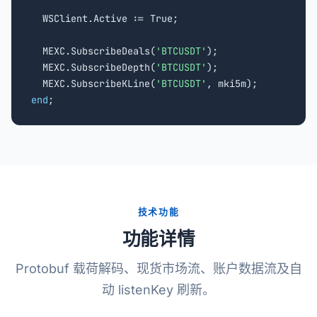
  WSClient.Active := True;

  MEXC.SubscribeDeals(
'BTCUSDT'
);

  MEXC.SubscribeDepth(
'BTCUSDT'
);

  MEXC.SubscribeKLine(
'BTCUSDT'
end
;
技术功能
功能详情
Protobuf 载荷解码、现货市场流、账户数据流及自
动 listenKey 刷新。