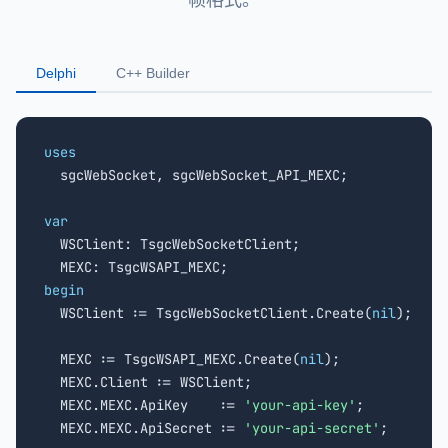
Delphi
C++ Builder
uses

  sgcWebSocket, sgcWebSocket_API_MEXC;

var

  WSClient: TsgcWebSocketClient;

begin

  WSClient := TsgcWebSocketClient.Create(
nil
);

  MEXC := TsgcWSAPI_MEXC.Create(
nil
);

  MEXC.Client := WSClient;

  MEXC.MEXC.ApiKey    := 
'your-api-key'
;

  MEXC.MEXC.ApiSecret := 
'your-api-secret'
;
