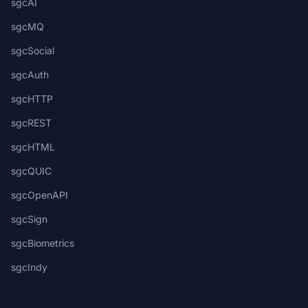
sgcAI
sgcMQ
sgcSocial
sgcAuth
sgcHTTP
sgcREST
sgcHTML
sgcQUIC
sgcOpenAPI
sgcSign
sgcBiometrics
sgcIndy