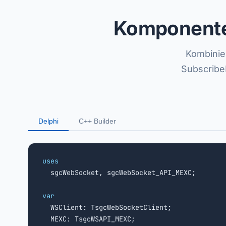
Komponente 
Kombinie
Subscribe
Delphi
C++ Builder
uses

  sgcWebSocket, sgcWebSocket_API_MEXC;

var

  WSClient: TsgcWebSocketClient;
