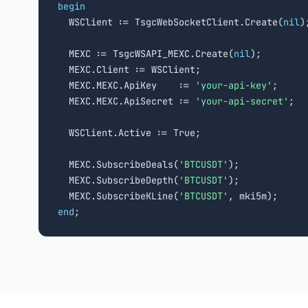
begin

  WSClient := TsgcWebSocketClient.Create(
nil
);
  MEXC := TsgcWSAPI_MEXC.Create(
nil
);

  MEXC.Client := WSClient;

  MEXC.MEXC.ApiKey    := 
'your-api-key'
;

  MEXC.MEXC.ApiSecret := 
'your-api-secret'
;

  WSClient.Active := True;

  MEXC.SubscribeDeals(
'BTCUSDT'
);

  MEXC.SubscribeDepth(
'BTCUSDT'
);

  MEXC.SubscribeKLine(
'BTCUSDT'
end
;