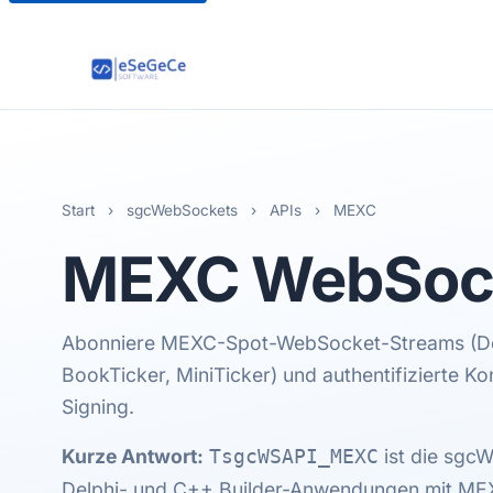
Start
›
sgcWebSockets
›
APIs
›
MEXC
MEXC
WebSock
Abonniere MEXC-Spot-WebSocket-Streams (Dea
BookTicker, MiniTicker) und authentifizierte 
Signing.
Kurze Antwort:
ist die sgc
TsgcWSAPI_MEXC
Delphi- und C++ Builder-Anwendungen mit MEX