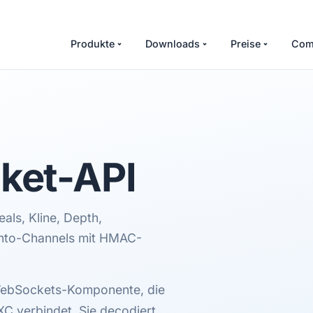
Produkte
Downloads
Preise
Com
et-API
ls, Kline, Depth,
Konto-Channels mit HMAC-
WebSockets-Komponente, die
C verbindet. Sie decodiert