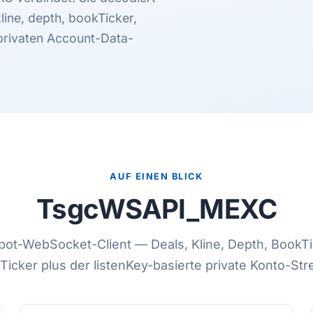
ine, depth, bookTicker,
 privaten Account-Data-
AUF EINEN BLICK
TsgcWSAPI_MEXC
ot-WebSocket-Client — Deals, Kline, Depth, BookTi
Ticker plus der listenKey-basierte private Konto-St