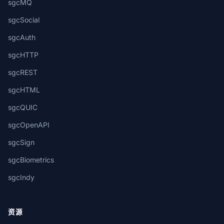
sgcMQ
sgcSocial
sgcAuth
sgcHTTP
sgcREST
sgcHTML
sgcQUIC
sgcOpenAPI
sgcSign
sgcBiometrics
sgcIndy
资源