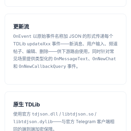
更新流
以原始事件名称加 JSON 的形式传递每个
OnEvent
TDLib
事件——新消息、用户输入、频道
updateXxx
帖子、编辑、删除——供下游路由使用，同时针对常
见场景提供类型化的
、
OnMessageText
OnNewChat
和
事件。
OnNewCallbackQuery
原生 TDLib
使用官方
/
/
tdjson.dll
libtdjson.so
——与官方 Telegram 客户端相
libtdjson.dylib
同的端到端加密保障。