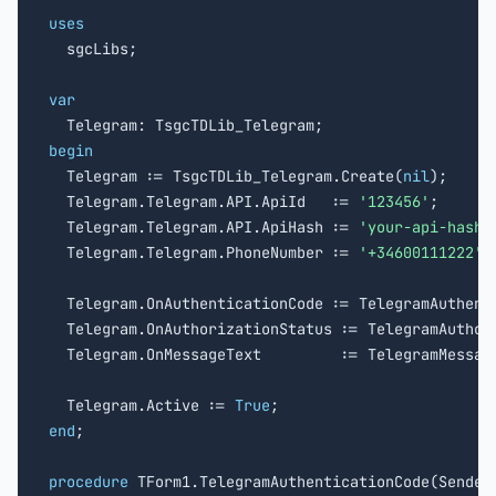
uses

  sgcLibs;

var
begin

  Telegram := TsgcTDLib_Telegram.Create(
nil
);

  Telegram.Telegram.API.ApiId   := 
'123456'
;

  Telegram.Telegram.API.ApiHash := 
'your-api-hash'
;
  Telegram.Telegram.PhoneNumber := 
'+34600111222'
;

  Telegram.OnAuthenticationCode := TelegramAuthenti
  Telegram.OnAuthorizationStatus := TelegramAuthori
  Telegram.OnMessageText         := TelegramMessage
  Telegram.Active := 
True
end
;

procedure
 TForm1.TelegramAuthenticationCode(Sender: