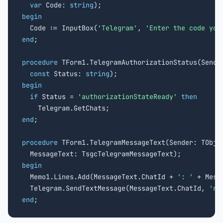
var
 Code: 
string
begin

  Code := InputBox(
'Telegram'
, 
'Enter the code you
end
;

procedure
 TForm1.TelegramAuthorizationStatus(Sender
const
 Status: 
string
begin
if
 Status = 
'authorizationStateReady'
then
end
;

procedure
 TForm1.TelegramMessageText(Sender: TObjec
begin

  Memo1.Lines.Add(MessageText.ChatId + 
': '
 + Mess
  Telegram.SendTextMessage(MessageText.ChatId, 
're
end
;