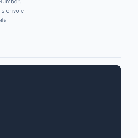
eNumber,
is envoie
ale