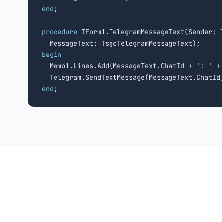
end
;

procedure
 TForm1.TelegramMessageText(Sender: T
begin

  Memo1.Lines.Add(MessageText.ChatId + 
': '
 +
  Telegram.SendTextMessage(MessageText.ChatId
end
;