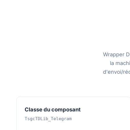
Wrapper De
la mach
d'envoi/ré
Classe du composant
TsgcTDLib_Telegram