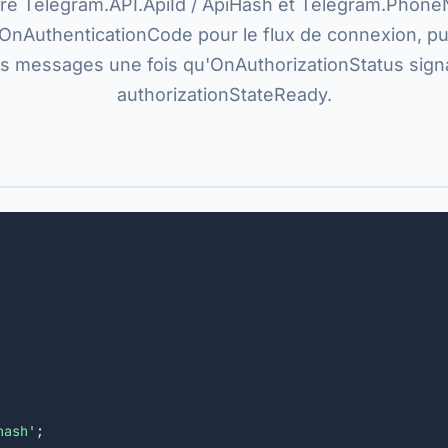
re Telegram.API.ApiId / ApiHash et Telegram.Phon
OnAuthenticationCode pour le flux de connexion, pu
s messages une fois qu'OnAuthorizationStatus sign
authorizationStateReady.
hash'
;
