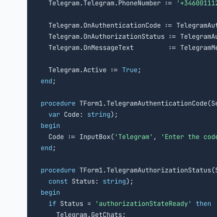
  Telegram.Telegram.PhoneNumber := 
'+34600111
  Telegram.OnAuthenticationCode := TelegramAut
  Telegram.OnAuthorizationStatus := TelegramAu
  Telegram.OnMessageText         := TelegramMe
  Telegram.Active := 
True
end
;

procedure
 TForm1.TelegramAuthenticationCode(Se
var
 Code: 
string
begin

  Code := InputBox(
'Telegram'
, 
'Enter the cod
end
;

procedure
 TForm1.TelegramAuthorizationStatus(S
const
 Status: 
string
begin
if
 Status = 
'authorizationStateReady'
then