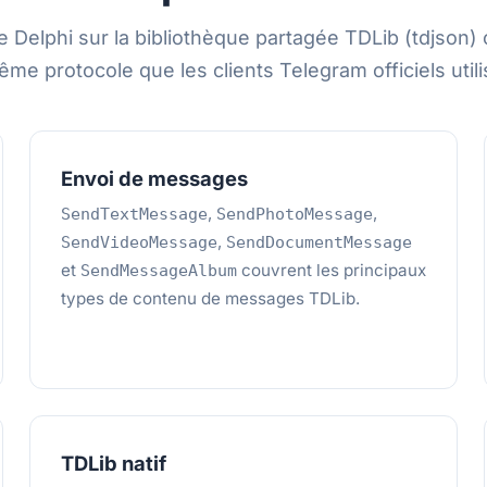
 Delphi sur la bibliothèque partagée TDLib (tdjson) o
ême protocole que les clients Telegram officiels utili
Envoi de messages
,
,
SendTextMessage
SendPhotoMessage
,
SendVideoMessage
SendDocumentMessage
et
couvrent les principaux
SendMessageAlbum
types de contenu de messages TDLib.
TDLib natif