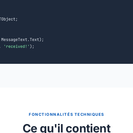
Object;

 MessageText.Text);

, 
'received!'
FONCTIONNALITÉS TECHNIQUES
Ce qu'il contient