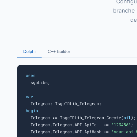
Configu
branche 
de
Delphi
C++ Builder
uses

  sgcLibs;

var
begin

  Telegram := TsgcTDLib_Telegram.Create(
nil
);

  Telegram.Telegram.API.ApiId   := 
'123456'
;

  Telegram.Telegram.API.ApiHash := 
'your-api-