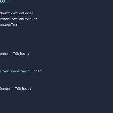
222'
;

henticationCode;

thorizationStatus;

ssageText;

nder: TObject;

e you received'
, 
''
ender: TObject;
