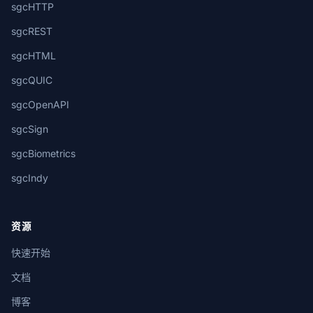
sgcHTTP
sgcREST
sgcHTML
sgcQUIC
sgcOpenAPI
sgcSign
sgcBiometrics
sgcIndy
资源
快速开始
文档
博客