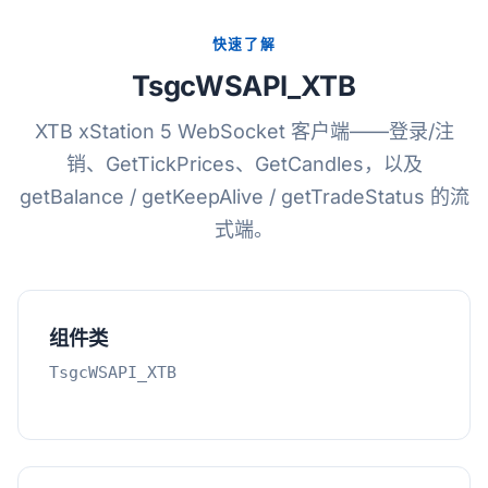
快速了解
TsgcWSAPI_XTB
XTB xStation 5 WebSocket 客户端——登录/注
销、GetTickPrices、GetCandles，以及
getBalance / getKeepAlive / getTradeStatus 的流
式端。
组件类
TsgcWSAPI_XTB