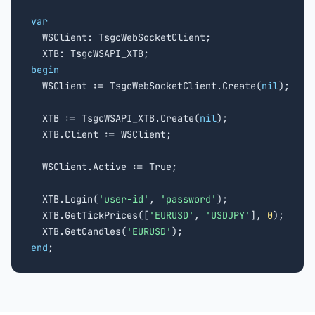
var

  WSClient: TsgcWebSocketClient;

begin

  WSClient := TsgcWebSocketClient.Create(
nil
);

  XTB := TsgcWSAPI_XTB.Create(
nil
);

  XTB.Client := WSClient;

  WSClient.Active := True;

  XTB.Login(
'user-id'
, 
'password'
);

  XTB.GetTickPrices([
'EURUSD'
, 
'USDJPY'
], 
0
);

  XTB.GetCandles(
'EURUSD'
end
;