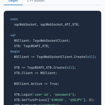
Delphi
C++ Builder
uses

  sgcWebSocket, sgcWebSocket_API_XTB;

var

  WSClient: TsgcWebSocketClient;

begin

  WSClient := TsgcWebSocketClient.Create(
nil
);

  XTB := TsgcWSAPI_XTB.Create(
nil
);

  XTB.Client := WSClient;

  WSClient.Active := True;

  XTB.Login(
'user-id'
, 
'password'
);

  XTB.GetTickPrices([
'EURUSD'
, 
'USDJPY'
], 
0
);
