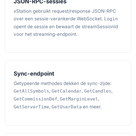
JSON-RPC-sessies
xStation gebruikt request/response JSON-RPC
over een sessie-verankerde WebSocket.
Login
opent de sessie en bewaart de streamSessionId
voor het streaming-endpoint.
Sync-endpoint
Getypeerde methodes dekken de sync-zijde:
,
,
,
GetAllSymbols
GetCalendar
GetCandles
,
,
GetCommissionDef
GetMarginLevel
,
en meer.
GetServerTime
GetUserData