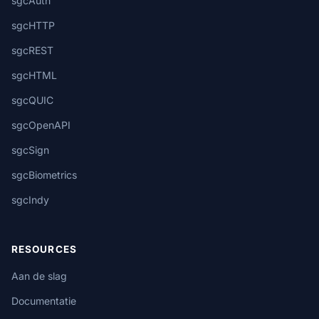
sgcAuth
sgcHTTP
sgcREST
sgcHTML
sgcQUIC
sgcOpenAPI
sgcSign
sgcBiometrics
sgcIndy
RESOURCES
Aan de slag
Documentatie