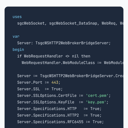
uses

  sgcWebSocket, sgcWebSocket_DataSnap, WebReq, WebM
var
begin

  if WebRequestHandler <> nil then

    WebRequestHandler.WebModuleClass := WebModuleCl
  Server := TsgcWSHTTP2WebBrokerBridgeServer.Create
  Server.Port := 
443
;

  Server.SSL  := True;

  Server.SSLOptions.CertFile := 
'cert.pem'
;

  Server.SSLOptions.KeyFile  := 
'key.pem'
;

  Server.Specifications.HTTP   := True;

  Server.Specifications.HTTP2  := True;

  Server.Specifications.RFC6455 := True;
