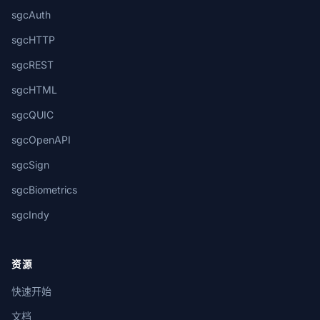
sgcAuth
sgcHTTP
sgcREST
sgcHTML
sgcQUIC
sgcOpenAPI
sgcSign
sgcBiometrics
sgcIndy
资源
快速开始
文档