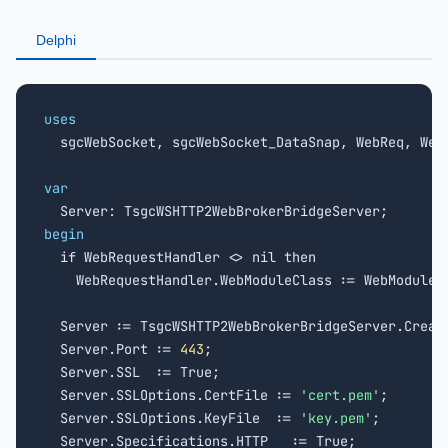
Delphi
uses

  sgcWebSocket, sgcWebSocket_DataSnap, WebReq, WebM
var
begin

  if WebRequestHandler <> nil then

    WebRequestHandler.WebModuleClass := WebModuleCl
  Server := TsgcWSHTTP2WebBrokerBridgeServer.Create
  Server.Port := 
443
;

  Server.SSL  := True;

  Server.SSLOptions.CertFile := 
'cert.pem'
;

  Server.SSLOptions.KeyFile  := 
'key.pem'
;

  Server.Specifications.HTTP   := True;
