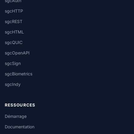
sgcAuth
sgcHTTP
sgcREST
sgcHTML
sgcQUIC
sgcOpenAPI
sgcSign
sgcBiometrics
sgcIndy
RESSOURCES
Démarrage
Documentation