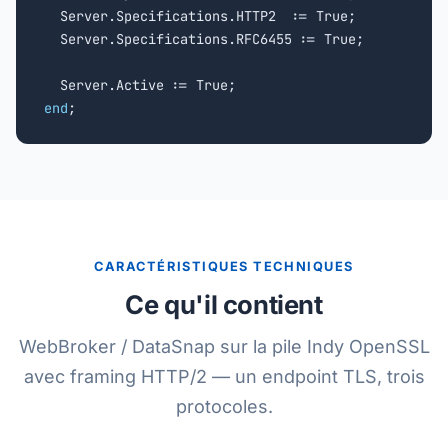
  Server.Specifications.HTTP2  := True;

  Server.Specifications.RFC6455 := True;

end
;
CARACTÉRISTIQUES TECHNIQUES
Ce qu'il contient
WebBroker / DataSnap sur la pile Indy OpenSSL
avec framing HTTP/2 — un endpoint TLS, trois
protocoles.