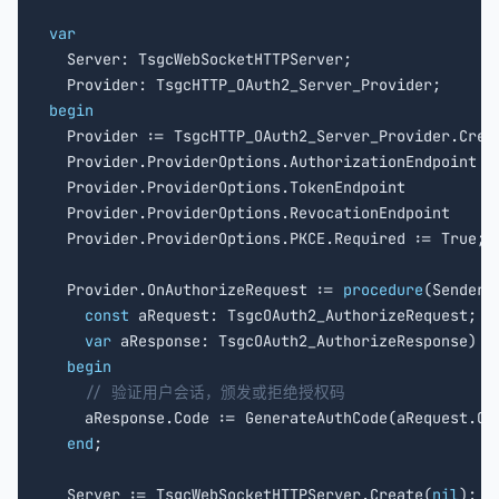
var

  Server: TsgcWebSocketHTTPServer;

begin

  Provider := TsgcHTTP_OAuth2_Server_Provider.Crea
  Provider.ProviderOptions.AuthorizationEndpoint :
  Provider.ProviderOptions.TokenEndpoint         :
  Provider.ProviderOptions.RevocationEndpoint    :
  Provider.ProviderOptions.PKCE.Required := True;

  Provider.OnAuthorizeRequest := 
procedure
(Sender: 
const
 aRequest: TsgcOAuth2_AuthorizeRequest;

var
 aResponse: TsgcOAuth2_AuthorizeResponse)

begin
// 验证用户会话，颁发或拒绝授权码
    aResponse.Code := GenerateAuthCode(aRequest.Cli
end
;

  Server := TsgcWebSocketHTTPServer.Create(
nil
);
