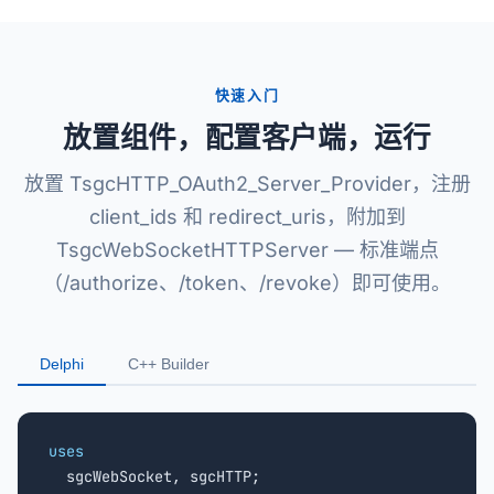
快速入门
放置组件，配置客户端，运行
放置 TsgcHTTP_OAuth2_Server_Provider，注册
client_ids 和 redirect_uris，附加到
TsgcWebSocketHTTPServer — 标准端点
（/authorize、/token、/revoke）即可使用。
Delphi
C++ Builder
uses

  sgcWebSocket, sgcHTTP;
