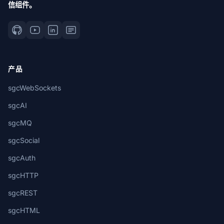
信组件。
产品
sgcWebSockets
sgcAI
sgcMQ
sgcSocial
sgcAuth
sgcHTTP
sgcREST
sgcHTML