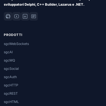
sviluppatori Delphi, C++ Builder, Lazarus e .NET.
PRODOTTI
sgcWebSockets
sgcAI
sgcMQ
sgcSocial
sgcAuth
sgcHTTP
sgcREST
sgcHTML