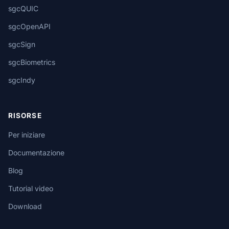
sgcQUIC
sgcOpenAPI
sgcSign
sgcBiometrics
sgcIndy
RISORSE
Per iniziare
Documentazione
Blog
Tutorial video
Download