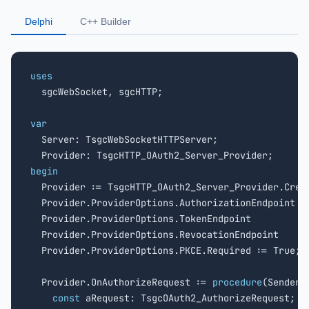
Delphi
C++ Builder
uses

  sgcWebSocket, sgcHTTP;

var

  Server: TsgcWebSocketHTTPServer;

begin

  Provider := TsgcHTTP_OAuth2_Server_Provider.Crea
  Provider.ProviderOptions.AuthorizationEndpoint :
  Provider.ProviderOptions.TokenEndpoint         :
  Provider.ProviderOptions.RevocationEndpoint    :
  Provider.ProviderOptions.PKCE.Required := True;

  Provider.OnAuthorizeRequest := 
procedure
(Sender: 
const
 aRequest: TsgcOAuth2_AuthorizeRequest;
