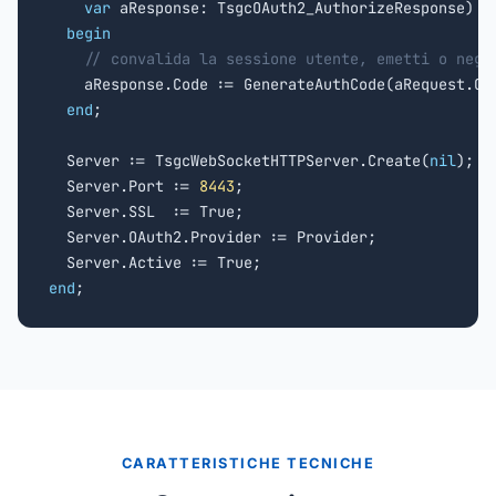
var
 aResponse: TsgcOAuth2_AuthorizeResponse)

begin
// convalida la sessione utente, emetti o nega
    aResponse.Code := GenerateAuthCode(aRequest.Cli
end
;

  Server := TsgcWebSocketHTTPServer.Create(
nil
);

  Server.Port := 
8443
;

  Server.SSL  := True;

  Server.OAuth2.Provider := Provider;

end
;
CARATTERISTICHE TECNICHE