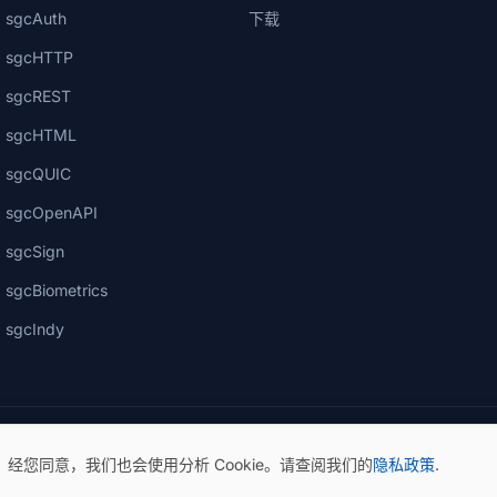
sgcAuth
下载
sgcHTTP
sgcREST
sgcHTML
sgcQUIC
sgcOpenAPI
sgcSign
sgcBiometrics
sgcIndy
。经您同意，我们也会使用分析 Cookie。请查阅我们的
隐私政策
.