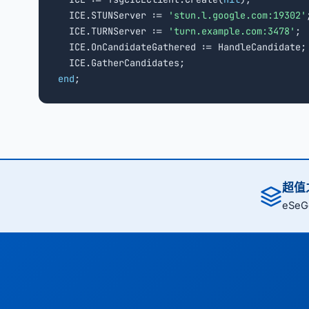
  ICE.STUNServer := 
'stun.l.google.com:19302'
;
  ICE.TURNServer := 
'turn.example.com:3478'
;

  ICE.OnCandidateGathered := HandleCandidate;

end
;
超值之
eSe