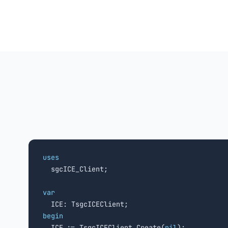
uses

  sgcICE_Client;

var
begin

  ICE := TsgcICEClient.Create(
nil
);
